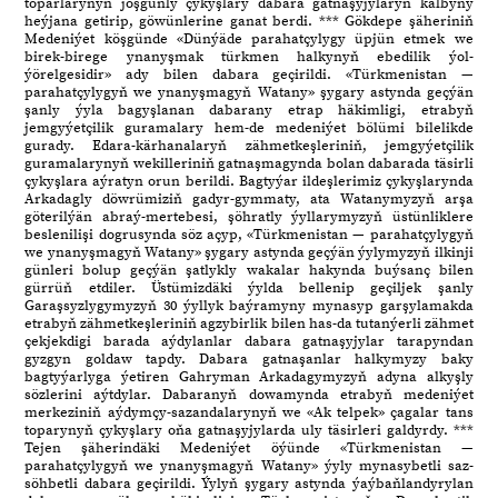
toparlarynyň joşgunly çykyşlary dabara gatnaşyjylaryň kalbyny
heýjana getirip, göwünlerine ganat berdi. *** Gökdepe şäheriniň
Medeniýet köşgünde «Dünýäde parahatçylygy üpjün etmek we
birek-birege ynanyşmak türkmen halkynyň ebedilik ýol-
ýörelgesidir» ady bilen dabara geçirildi. «Türkmenistan —
parahatçylygyň we ynanyşmagyň Watany» şygary astynda geçýän
şanly ýyla bagyşlanan dabarany etrap häkimligi, etrabyň
jemgyýetçilik guramalary hem-de medeniýet bölümi bilelikde
gurady. Edara-kärhanalaryň zähmetkeşleriniň, jemgyýetçilik
guramalarynyň wekilleriniň gatnaşmagynda bolan dabarada täsirli
çykyşlara aýratyn orun berildi. Bagtyýar ildeşlerimiz çykyşlarynda
Arkadagly döwrümiziň gadyr-gymmaty, ata Watanymyzyň arşa
göterilýän abraý-mertebesi, şöhratly ýyllarymyzyň üstünliklere
beslenilişi dogrusynda söz açyp, «Türkmenistan — parahatçylygyň
we ynanyşmagyň Watany» şygary astynda geçýän ýylymyzyň ilkinji
günleri bolup geçýän şatlykly wakalar hakynda buýsanç bilen
gürrüň etdiler. Üstümizdäki ýylda bellenip geçiljek şanly
Garaşsyzlygymyzyň 30 ýyllyk baýramyny mynasyp garşylamakda
etrabyň zähmetkeşleriniň agzybirlik bilen has-da tutanýerli zähmet
çekjekdigi barada aýdylanlar dabara gatnaşyjylar tarapyndan
gyzgyn goldaw tapdy. Dabara gatnaşanlar halkymyzy baky
bagtyýarlyga ýetiren Gahryman Arkadagymyzyň adyna alkyşly
sözlerini aýtdylar. Dabaranyň dowamynda etrabyň medeniýet
merkeziniň aýdymçy-sazandalarynyň we «Ak telpek» çagalar tans
toparynyň çykyşlary oňa gatnaşyjylarda uly täsirleri galdyrdy. ***
Tejen şäherindäki Medeniýet öýünde «Türkmenistan —
parahatçylygyň we ynanyşmagyň Watany» ýyly mynasybetli saz-
söhbetli dabara geçirildi. Ýylyň şygary astynda ýaýbaňlandyrylan