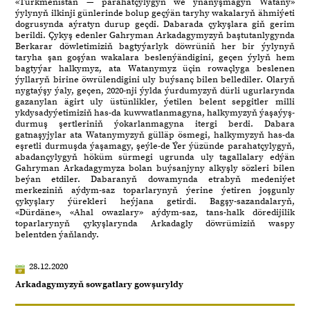
«Türkmenistan — parahatçylygyň we ynanyşmagyň Watany»
ýylynyň ilkinji günlerinde bolup geçýän taryhy wakalaryň ähmiýeti
dogrusynda aýratyn durup geçdi. Dabarada çykyşlara giň gerim
berildi. Çykyş edenler Gahryman Arkadagymyzyň baştutanlygynda
Berkarar döwletimiziň bagtyýarlyk döwrüniň her bir ýylynyň
taryha şan goşýan wakalara beslenýändigini, geçen ýylyň hem
bagtyýar halkymyz, ata Watanymyz üçin rowaçlyga beslenen
ýyllaryň birine öwrülendigini uly buýsanç bilen bellediler. Olaryň
nygtaýşy ýaly, geçen, 2020-nji ýylda ýurdumyzyň dürli ugurlarynda
gazanylan ägirt uly üstünlikler, ýetilen belent sepgitler milli
ykdysadyýetimiziň has-da kuwwatlanmagyna, halkymyzyň ýaşaýyş-
durmuş şertleriniň ýokarlanmagyna itergi berdi. Dabara
gatnaşyjylar ata Watanymyzyň gülläp ösmegi, halkymyzyň has-da
eşretli durmuşda ýaşamagy, şeýle-de Ýer ýüzünde parahatçylygyň,
abadançylygyň höküm sürmegi ugrunda uly tagallalary edýän
Gahryman Arkadagymyza bolan buýsanjyny alkyşly sözleri bilen
beýan etdiler. Dabaranyň dowamynda etrabyň medeniýet
merkeziniň aýdym-saz toparlarynyň ýerine ýetiren joşgunly
çykyşlary ýürekleri heýjana getirdi. Bagşy-sazandalaryň,
«Dürdäne», «Ahal owazlary» aýdym-saz, tans-halk döredijilik
toparlarynyň çykyşlarynda Arkadagly döwrümiziň waspy
belentden ýaňlandy.
28.12.2020
Arkadagymyzyň sowgatlary gowşuryldy