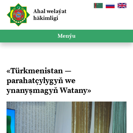
Ahal welaýat
häkimligi
Menýu
«Türkmenistan —
parahatçylygyň we
ynanyşmagyň Watany»