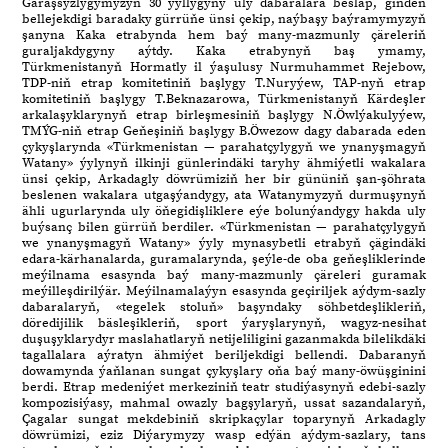
Garaşsyzlygymyzyň 30 ýyllygyny uly dabaralara besläp, giňden
bellejekdigi baradaky gürrüňe ünsi çekip, naýbaşy baýramymyzyň
şanyna Kaka etrabynda hem baý many-mazmunly çäreleriň
guraljakdygyny aýtdy. Kaka etrabynyň baş ymamy,
Türkmenistanyň Hormatly il ýaşulusy Nurmuhammet Rejebow,
TDP-niň etrap komitetiniň başlygy T.Nuryýew, TAP-nyň etrap
komitetiniň başlygy T.Beknazarowa, Türkmenistanyň Kärdeşler
arkalaşyklarynyň etrap birleşmesiniň başlygy N.Öwlýakulyýew,
TMÝG-niň etrap Geňeşiniň başlygy B.Öwezow dagy dabarada eden
çykyşlarynda «Türkmenistan — parahatçylygyň we ynanyşmagyň
Watany» ýylynyň ilkinji günlerindäki taryhy ähmiýetli wakalara
ünsi çekip, Arkadagly döwrümiziň her bir gününiň şan-şöhrata
beslenen wakalara utgaşýandygy, ata Watanymyzyň durmuşynyň
ähli ugurlarynda uly öňegidişliklere eýe bolunýandygy hakda uly
buýsanç bilen gürrüň berdiler. «Türkmenistan — parahatçylygyň
we ynanyşmagyň Watany» ýyly mynasybetli etrabyň çägindäki
edara-kärhanalarda, guramalarynda, şeýle-de oba geňeşliklerinde
meýilnama esasynda baý many-mazmunly çäreleri guramak
meýilleşdirilýär. Meýilnamalaýyn esasynda geçiriljek aýdym-sazly
dabaralaryň, «tegelek stoluň» başyndaky söhbetdeşlikleriň,
döredijilik bäsleşikleriň, sport ýaryşlarynyň, wagyz-nesihat
duşuşyklarydyr maslahatlaryň netijeliligini gazanmakda bilelikdäki
tagallalara aýratyn ähmiýet beriljekdigi bellendi. Dabaranyň
dowamynda ýaňlanan sungat çykyşlary oňa baý many-öwüşginini
berdi. Etrap medeniýet merkeziniň teatr studiýasynyň edebi-sazly
kompozisiýasy, mahmal owazly bagşylaryň, ussat sazandalaryň,
Çagalar sungat mekdebiniň skripkaçylar toparynyň Arkadagly
döwrümizi, eziz Diýarymyzy wasp edýän aýdym-sazlary, tans