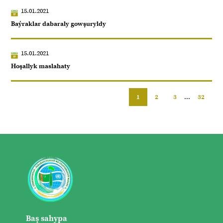
15.01.2021
Baýraklar dabaraly gowşuryldy
15.01.2021
Hoşallyk maslahaty
1
2
3
...
32
Baş sahypa