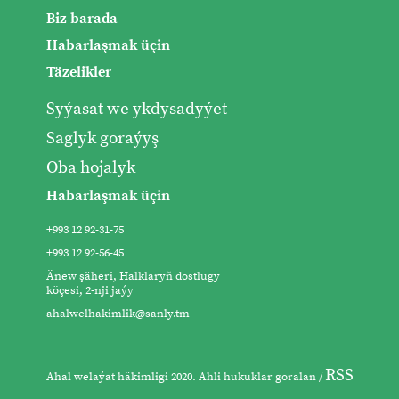
Biz barada
Habarlaşmak üçin
Täzelikler
Syýasat we ykdysadyýet
Saglyk goraýyş
Oba hojalyk
Habarlaşmak üçin
+993 12 92-31-75
+993 12 92-56-45
Änew şäheri, Halklaryň dostlugy
köçesi, 2-nji jaýy
ahalwelhakimlik@sanly.tm
RSS
Ahal welaýat häkimligi 2020. Ähli hukuklar goralan /