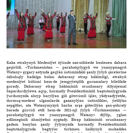
Kaka etrabynyň Medeniýet öýünde saz-söhbede beslenen dabara
geçirildi. «Türkmenistan — parahatçylygyň we ynanyşmagyň
Watany» şygary astynda geçýän üstümizdäki şanly ýylyň çärelerine
özboluşly badalga bolan dabarany etrap häkimligi, etrabyň
medeniýet bölümi hem-de jemgyýetçilik guramalary bilelikde
gurady. Dabarany etrap häkiminiň orunbasary Altynjemal
Sapardurdyýewa açyp, hormatly Prezidentimiziň baştutanlygynda
ýurdumyzda alnyp barylýan giň göwrümli işler, ykdysadyýetde,
durmuş-medeni ulgamlarda gazanylýan üstünlikler, ýetilýän
sepgitler, ata Watanymyzyň barha arşa göterilýän şan-şöhraty
barada gürrüň etdi hem-de 2021-nji ýylyň «Türkmenistan —
parahatçylygyň we ynanyşmagyň Watany» diýlip, yglan
edilmeginiň ähmiýetini nygtady. Etrap häkiminiň orunbasary
gadam basylan şanly ýylymyzda hormatly Prezidentimiziň
baştutanlygynda bagtyýar türkmen halkynyň mukaddes