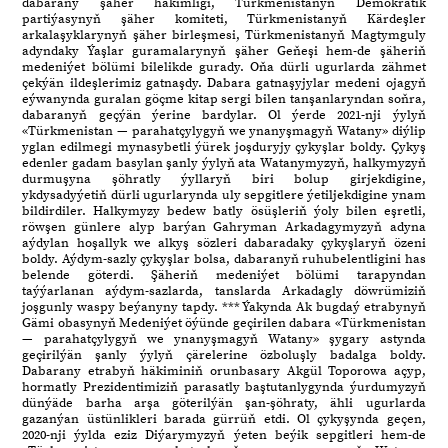
dabarany şäher häkimligi, Türkmenistanyň Demokratik
partiýasynyň şäher komiteti, Türkmenistanyň Kärdeşler
arkalaşyklarynyň şäher birleşmesi, Türkmenistanyň Magtymguly
adyndaky Ýaşlar guramalarynyň şäher Geňeşi hem-de şäheriň
medeniýet bölümi bilelikde gurady. Oňa dürli ugurlarda zähmet
çekýän ildeşlerimiz gatnaşdy. Dabara gatnaşyjylar medeni ojagyň
eýwanynda guralan göçme kitap sergi bilen tanşanlaryndan soňra,
dabaranyň geçýän ýerine bardylar. Ol ýerde 2021-nji ýylyň
«Türkmenistan — parahatçylygyň we ynanyşmagyň Watany» diýlip
yglan edilmegi mynasybetli ýürek joşduryjy çykyşlar boldy. Çykyş
edenler gadam basylan şanly ýylyň ata Watanymyzyň, halkymyzyň
durmuşyna şöhratly ýyllaryň biri bolup girjekdigine,
ykdysadyýetiň dürli ugurlarynda uly sepgitlere ýetiljekdigine ynam
bildirdiler. Halkymyzy bedew batly ösüşleriň ýoly bilen eşretli,
röwşen günlere alyp barýan Gahryman Arkadagymyzyň adyna
aýdylan hoşallyk we alkyş sözleri dabaradaky çykyşlaryň özeni
boldy. Aýdym-sazly çykyşlar bolsa, dabaranyň ruhubelentligini has
belende göterdi. Şäheriň medeniýet bölümi tarapyndan
taýýarlanan aýdym-sazlarda, tanslarda Arkadagly döwrümiziň
joşgunly waspy beýanyny tapdy. *** Ýakynda Ak bugdaý etrabynyň
Gämi obasynyň Medeniýet öýünde geçirilen dabara «Türkmenistan
— parahatçylygyň we ynanyşmagyň Watany» şygary astynda
geçirilýän şanly ýylyň çärelerine özboluşly badalga boldy.
Dabarany etrabyň häkiminiň orunbasary Akgül Toporowa açyp,
hormatly Prezidentimiziň parasatly baştutanlygynda ýurdumyzyň
dünýäde barha arşa göterilýän şan-şöhraty, ähli ugurlarda
gazanýan üstünlikleri barada gürrüň etdi. Ol çykyşynda geçen,
2020-nji ýylda eziz Diýarymyzyň ýeten beýik sepgitleri hem-de