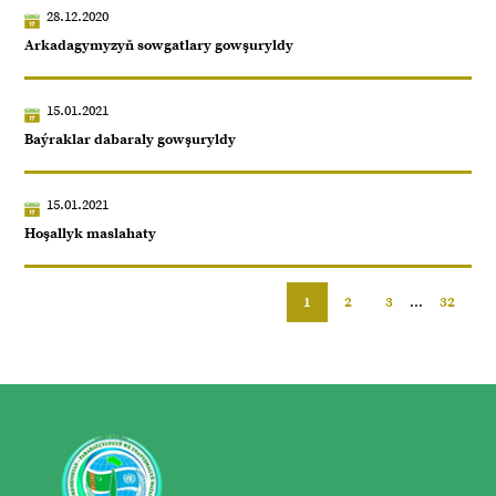
28.12.2020
Arkadagymyzyň sowgatlary gowşuryldy
15.01.2021
Baýraklar dabaraly gowşuryldy
15.01.2021
Hoşallyk maslahaty
1
2
3
...
32