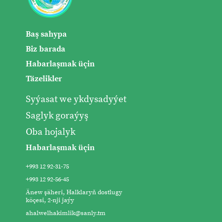
Baş sahypa
Biz barada
Habarlaşmak üçin
Täzelikler
Syýasat we ykdysadyýet
Saglyk goraýyş
Oba hojalyk
Habarlaşmak üçin
+993 12 92-31-75
+993 12 92-56-45
Änew şäheri, Halklaryň dostlugy
köçesi, 2-nji jaýy
ahalwelhakimlik@sanly.tm