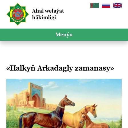
Ahal welaýat
häkimligi
Menýu
«Halkyň Arkadagly zamanasy»