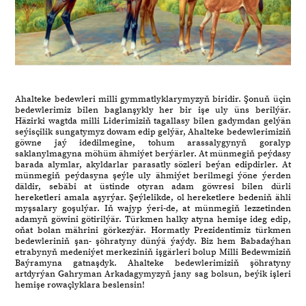
Ahalteke bedewleri milli gymmatlyklarymyzyň biridir. Şonuň üçin
bedewlerimiz bilen baglanşykly her bir işe uly üns berilýär.
Häzirki wagtda milli Liderimiziň tagallasy bilen gadymdan gelýän
seýisçilik sungatymyz dowam edip gelýär, Ahalteke bedewlerimiziň
göwne jaý idedilmegine, tohum arassalygynyň goralyp
saklanylmagyna möhüm ähmiýet berýärler. At münmegiň peýdasy
barada alymlar, akyldarlar parasatly sözleri beýan edipdirler. At
münmegiň peýdasyna şeýle uly ähmiýet berilmegi ýöne ýerden
däldir, sebäbi at üstinde otyran adam göwresi bilen dürli
hereketleri amala aşyrýar. Şeýlelikde, ol hereketlere bedeniň ähli
myşsalary goşulýar. Iň wajyp ýeri-de, at münmegiň lezzetinden
adamyň göwini götirilýär. Türkmen halky atyna hemişe ideg edip,
oňat bolan mährini görkezýär. Hormatly Prezidentimiz türkmen
bedewleriniň şan- şöhratyny dünýä ýaýdy. Biz hem Babadaýhan
etrabynyň medeniýet merkeziniň işgärleri bolup Milli Bedewmiziň
Baýramyna gatnaşdyk. Ahalteke bedewlerimiziň şöhratyny
artdyrýan Gahryman Arkadagymyzyň jany sag bolsun, beýik işleri
hemişe rowaçlyklara beslensin!