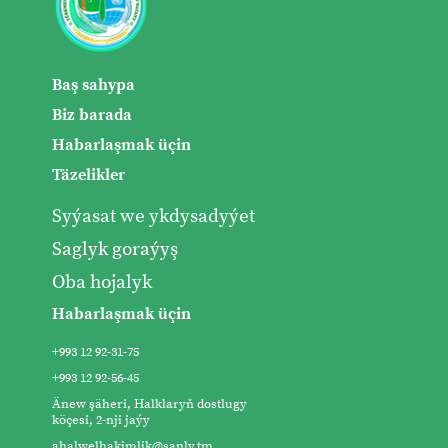
Baş sahypa
Biz barada
Habarlaşmak üçin
Täzelikler
Syýasat we ykdysadyýet
Saglyk goraýyş
Oba hojalyk
Habarlaşmak üçin
+993 12 92-31-75
+993 12 92-56-45
Änew şäheri, Halklaryň dostlugy
köçesi, 2-nji jaýy
ahalwelhakimlik@sanly.tm