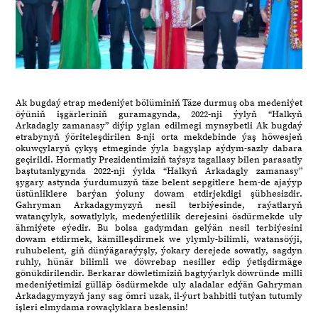
Ak bugdaý etrap medeniýet bölüminiň Täze durmuş oba medeniýet
öýüniň işgärleriniň guramagynda, 2022-nji ýylyň “Halkyň
Arkadagly zamanasy” diýip yglan edilmegi mynsybetli Ak bugdaý
etrabynyň ýöriteleşdirilen 8-nji orta mekdebinde ýaş höwesjeň
okuwçylaryň çykyş etmeginde ýyla bagyşlap aýdym-sazly dabara
geçirildi. Hormatly Prezidentimiziň taýsyz tagallasy bilen parasatly
baştutanlygynda 2022-nji ýylda “Halkyň Arkadagly zamanasy”
şygary astynda ýurdumuzyň täze belent sepgitlere hem-de ajaýyp
üstünliklere barýan ýoluny dowam etdirjekdigi şübhesizdir.
Gahryman Arkadagymyzyň nesil terbiýesinde, raýatlaryň
watançylyk, sowatlylyk, medenýetlilik derejesini ösdürmekde uly
ähmiýete eýedir. Bu bolsa gadymdan gelýän nesil terbiýesini
dowam etdirmek, kämilleşdirmek we ylymly-bilimli, watansöýji,
ruhubelent, giň dünýägaraýyşly, ýokary derejede sowatly, sagdyn
ruhly, hünär bilimli we döwrebap nesiller edip ýetişdirmäge
gönükdirilendir. Berkarar döwletimiziň bagtyýarlyk döwründe milli
medeniýetimizi gülläp ösdürmekde uly aladalar edýän Gahryman
Arkadagymyzyň jany sag ömri uzak, il-ýurt bahbitli tutýan tutumly
işleri elmydama rowaçlyklara beslensin!