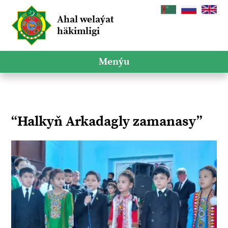
Ahal welaýat
häkimligi
Menýu
“Halkyň Arkadagly zamanasy”