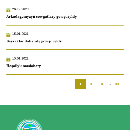
28.12.2020
Arkadagymyzyň sowgatlary gowşuryldy
15.01.2021
Baýraklar dabaraly gowşuryldy
15.01.2021
Hoşallyk maslahaty
1
2
3
...
32