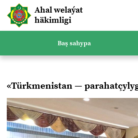
Ahal welaýat
häkimligi
Baş sahypa
«Türkmenistan — parahatçyl