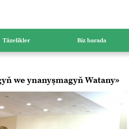
Täzelikler
Biz barada
ygyň we ynanyşmagyň Watany»