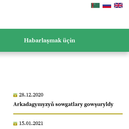
Habarlaşmak üçin
28.12.2020
Arkadagymyzyň sowgatlary gowşuryldy
15.01.2021