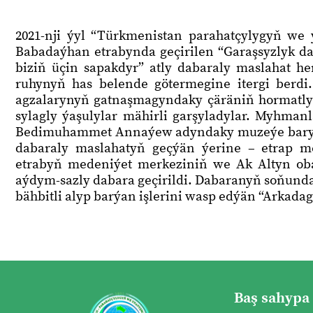
2021-nji ýyl “Türkmenistan parahatçylygyň w
Babadaýhan etrabynda geçirilen “Garaşsyzlyk da
biziň üçin sapakdyr” atly dabaraly maslahat 
ruhynyň has belende götermegine itergi berdi
agzalarynyň gatnaşmagyndaky çäräniň hormatly 
sylagly ýaşulylar mähirli garşyladylar. Myhmanl
Bedimuhammet Annaýew adyndaky muzeýe baryp 
dabaraly maslahatyň geçýän ýerine – etrap m
etrabyň medeniýet merkeziniň we Ak Altyn ob
aýdym-sazly dabara geçirildi. Dabaranyň soňunda 
bähbitli alyp barýan işlerini wasp edýän “Arkadag
Baş sahypa