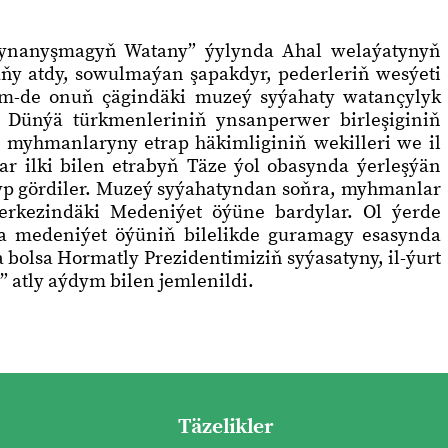
e ynanyşmagyň Watany” ýylynda Ahal welaýatynyň
ňy atdy, sowulmaýan şapakdyr, pederleriň wesýeti
hem-de onuň çägindäki muzeý syýahaty watançylyk
. Dünýä türkmenleriniň ynsanperwer birleşiginiň
myhmanlaryny etrap häkimliginiň wekilleri we il
ar ilki bilen etrabyň Täze ýol obasynda ýerleşýän
gördiler. Muzeý syýahatyndan soňra, myhmanlar
erkezindäki Medeniýet öýüne bardylar. Ol ýerde
a medeniýet öýüniň bilelikde guramagy esasynda
bolsa Hormatly Prezidentimiziň syýasatyny, il-ýurt
” atly aýdym bilen jemlenildi.
Täzelikler