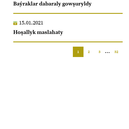
Baýraklar dabaraly gowşuryldy
15.01.2021
Hoşallyk maslahaty
...
1
2
3
32