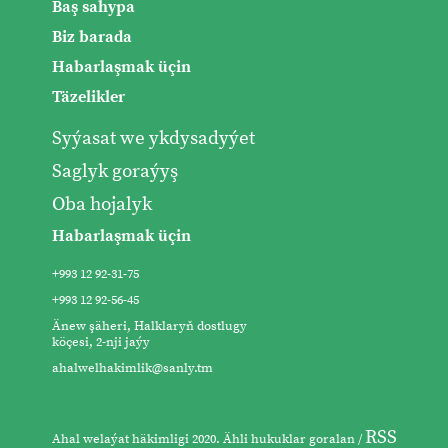
Baş sahypa
Biz barada
Habarlaşmak üçin
Täzelikler
Syýasat we ykdysadyýet
Saglyk goraýyş
Oba hojalyk
Habarlaşmak üçin
+993 12 92-31-75
+993 12 92-56-45
Änew şäheri, Halklaryň dostlugy
köçesi, 2-nji jaýy
ahalwelhakimlik@sanly.tm
RSS
Ahal welaýat häkimligi 2020. Ähli hukuklar goralan /