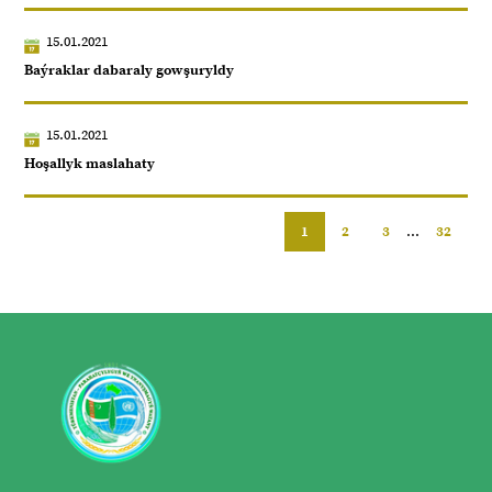
15.01.2021
Baýraklar dabaraly gowşuryldy
15.01.2021
Hoşallyk maslahaty
1
2
3
...
32