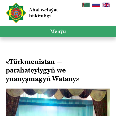
Ahal welaýat
häkimligi
Menýu
«Türkmenistan —
parahatçylygyň we
ynanyşmagyň Watany»