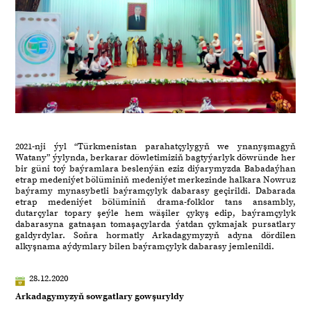
2021-nji ýyl “Türkmenistan parahatçylygyň we ynanyşmagyň
Watany” ýylynda, berkarar döwletimiziň bagtyýarlyk döwründe her
bir güni toý baýramlara beslenýän eziz diýarymyzda Babadaýhan
etrap medeniýet bölüminiň medeniýet merkezinde halkara Nowruz
baýramy mynasybetli baýramçylyk dabarasy geçirildi. Dabarada
etrap medeniýet bölüminiň drama-folklor tans ansambly,
dutarçylar topary şeýle hem wäşiler çykyş edip, baýramçylyk
dabarasyna gatnaşan tomaşaçylarda ýatdan çykmajak pursatlary
galdyrdylar. Soňra hormatly Arkadagymyzyň adyna dördilen
alkyşnama aýdymlary bilen baýramçylyk dabarasy jemlenildi.
28.12.2020
Arkadagymyzyň sowgatlary gowşuryldy