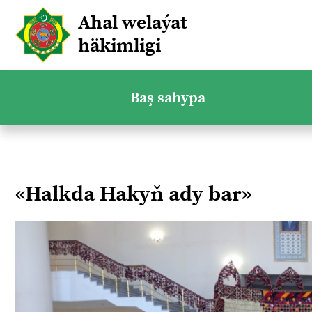
Ahal welaýat
häkimligi
Baş sahypa
«Halkda Hakyň ady bar»