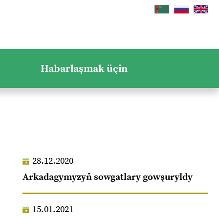
Habarlaşmak üçin
28.12.2020
Arkadagymyzyň sowgatlary gowşuryldy
15.01.2021