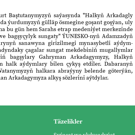
urt Baştutanymyzyň saýasynda "Halkyň Arkadagly
zda ýurdumyzyň gülläp ösmegine goşant goşýan, uly
Ynha bu gün hem Sarahs etrap medeniýet merkezinde
ak we bagşyçylyk sungaty" ÝUNESKO-nyň Adamzadyň
rynyň sanawyna girizilmegi mynasybetli aýdym-
r adyndaky çagalar sungat mekdebiniň mugallymlar
niň bagşylary Gahryman Arkadagymyzy, Halkyň
halk aýdymlary bilen çykyş etdiler. Dabaranyň
Watanymyzyň halkara abraýyny belende göterýän,
an Arkadagymyza alkyş sözlerini aýtdylar.
Täzelikler