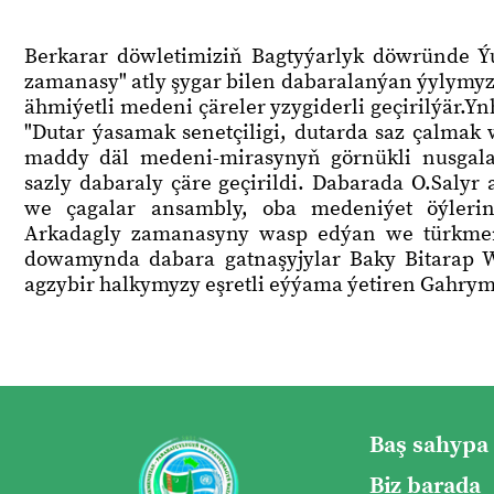
Berkarar döwletimiziň Bagtyýarlyk döwründe Ý
zamanasy" atly şygar bilen dabaralanýan ýylymy
ähmiýetli medeni çäreler yzygiderli geçirilýär.
"Dutar ýasamak senetçiligi, dutarda saz çalm
maddy däl medeni-mirasynyň görnükli nusgala
sazly dabaraly çäre geçirildi. Dabarada O.Saly
we çagalar ansambly, oba medeniýet öýleri
Arkadagly zamanasyny wasp edýan we türkmen 
dowamynda dabara gatnaşyjylar Baky Bitarap 
agzybir halkymyzy eşretli eýýama ýetiren Gahrym
Baş sahypa
Biz barada