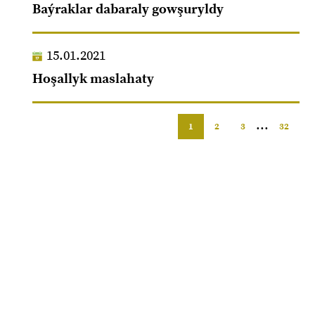
Baýraklar dabaraly gowşuryldy
15.01.2021
Hoşallyk maslahaty
...
1
2
3
32