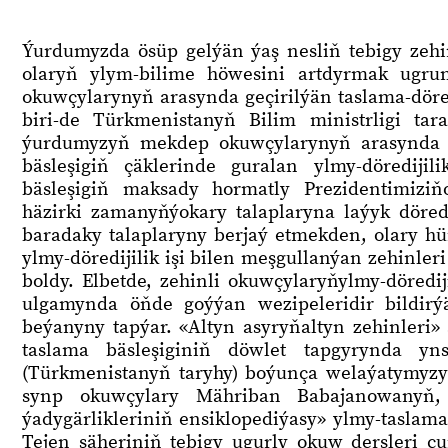
Ýurdumyzda ösüp gelýän ýaş nesliň tebigy zeh
olaryň ylym-bilime höwesini artdyrmak ugrun
okuwçylarynyň arasynda geçirilýän taslama-döredi
biri-de Türkmenistanyň Bilim ministrligi tar
ýurdumyzyň mekdep okuwçylarynyň arasynda yg
bäsleşigiň çäklerinde guralan ylmy-döredijil
bäsleşigiň maksady hormatly Prezidentimiziň
häzirki zamanyňýokary talaplaryna laýyk döredij
baradaky talaplaryny berjaý etmekden, olary 
ylmy-döredijilik işi bilen meşgullanýan zehinl
boldy. Elbetde, zehinli okuwçylaryňylmy-döredij
ulgamynda öňde goýýan wezipeleridir bildirýä
beýanyny tapýar. «Altyn asyryňaltyn zehinleri» a
taslama bäsleşiginiň döwlet tapgyrynda y
(Türkmenistanyň taryhy) boýunça welaýatymyzyň
synp okuwçylary Mähriban Babajanowanyň
ýadygärlikleriniň ensiklopediýasy» ylmy-taslama 
Tejen şäheriniň tebigy ugurly okuw dersleri ç