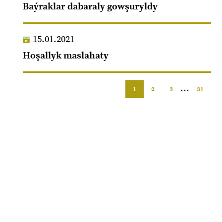
Baýraklar dabaraly gowşuryldy
15.01.2021
Hoşallyk maslahaty
...
1
2
3
31