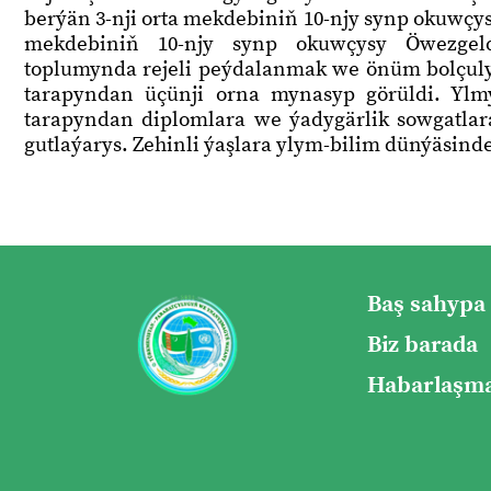
berýän 3-nji orta mekdebiniň 10-njy synp okuwçys
mekdebiniň 10-njy synp okuwçysy Öwezgel
toplumynda rejeli peýdalanmak we önüm bolçuly
tarapyndan üçünji orna mynasyp görüldi. Ylmy-d
tarapyndan diplomlara we ýadygärlik sowgatla
gutlaýarys. Zehinli ýaşlara ylym-bilim dünýäsind
Baş sahypa
Biz barada
Habarlaşma