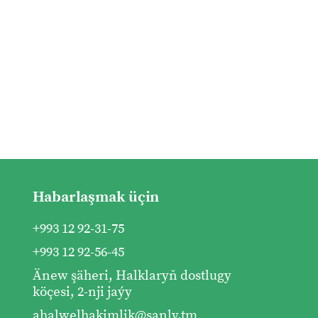
Habarlaşmak üçin
+993 12 92-31-75
+993 12 92-56-45
Änew şäheri, Halklaryň dostlugy
köçesi, 2-nji jaýy
ahalwelhakimlik@sanly.tm