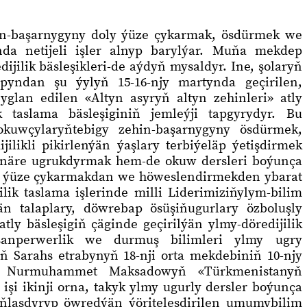
in-başarnygyny doly ýüze çykarmak, ösdürmek we
da netijeli işler alnyp barylýar. Muňa mekdep
jilik bäsleşikleri-de aýdyň mysaldyr. Ine, şolaryň
apyndan şu ýylyň 15-16-njy martynda geçirilen,
lan edilen «Altyn asyryň altyn zehinleri» atly
ik taslama bäsleşiginiň jemleýji tapgyrydyr. Bu
okuwçylaryňtebigy zehin-başarnygyny ösdürmek,
ilikli pikirlenýän ýaşlary terbiýeläp ýetişdirmek
hünäre ugrukdyrmak hem-de okuw dersleri boýunça
eri ýüze çykarmakdan we höweslendirmekden ybarat
ilik taslama işlerinde milli Liderimiziňylym-bilim
n talaplary, döwrebap ösüşiňugurlary özboluşly
tly bäsleşigiň çäginde geçirilýän ylmy-döredijilik
nsanperwerlik we durmuş bilimleri ylmy ugry
 Sarahs etrabynyň 18-nji orta mekdebiniň 10-njy
, Nurmuhammet Maksadowyň «Türkmenistanyň
işi ikinji orna, takyk ylmy ugurly dersler boýunça
uňlaşdyryp öwredýän ýöriteleşdirilen umumybilim