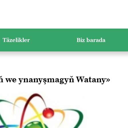
Täzelikler
Biz barada
yň we ynanyşmagyň Watany»