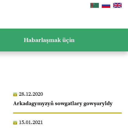
Habarlaşmak üçin
28.12.2020
Arkadagymyzyň sowgatlary gowşuryldy
15.01.2021