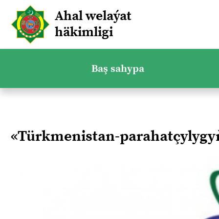
Ahal welaýat
häkimligi
Baş sahypa
«Türkmenistan-parahatçylyg