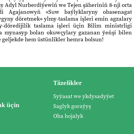
y Adyl Nurberdiýewiň we Tejen şäheriniň 8-nji orta
di Agajanowyň «Suw baýlyklaryny obasenagat
gyny döretmek» ylmy-taslama işleri emin agzalary
öredijilik taslama işleri üçin Bilim ministrligi
ra mynasyp bolan okuwçylary gazanan ýeňşi bilen
e geljekde hem üstünlikler hemra bolsun!
Täzelikler
Syýasat we ykdysadyýet
k üçin
Saglyk goraýyş
Oba hojalyk