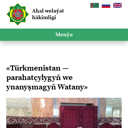
Ahal welaýat
häkimligi
Menýu
«Türkmenistan —
parahatçylygyň we
ynanyşmagyň Watany»