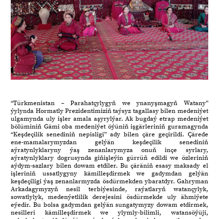
“Türkmenistan – Parahatçylygyň we ynanyşmagyň Watany”
ýylynda Hormatly Prezidentimiziň taýsyz tagallasy bilen medeniýet
ulgamynda uly işler amala aşyrylýar. Ak bugdaý etrap medeniýet
bölüminiň Gämi oba medeniýet öýüniň işgärleriniň guramagynda
“Keşdeçilik senediniň nepisligi” ady bilen çäre geçirildi. Çärede
ene-mamalarymyzdan gelýän keşdeçilik senediniň
aýratynlyklaryny ýaş zenanlarymyza onuň inçe syrlary,
aýratynlyklary dogrusynda giňişleýin gürrüň edildi we özleriniň
aýdym-sazlary bilen dowam etdiler. Bu çäräniň esasy maksady el
işleriniň ussatlygyny kämilleşdirmek we gadymdan gelýän
keşdeçiligi ýaş zenanlarmyzda ösdürmekden ybaratdyr. Gahryman
Arkadagymyzyň nesil terbiýesinde, raýatlaryň watançylyk,
sowatlylyk, medenýetlilik derejesini ösdürmekde uly ähmiýete
eýedir. Bu bolsa gadymdan gelýän sungatymyzy dowam etdirmek,
nesilleri kämilleşdirmek we ylymly-bilimli, watansöýüji,