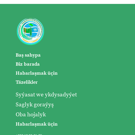
Baş sahypa
Biz barada
Habarlaşmak üçin
Täzelikler
Syýasat we ykdysadyýet
Saglyk goraýyş
Oba hojalyk
Habarlaşmak üçin