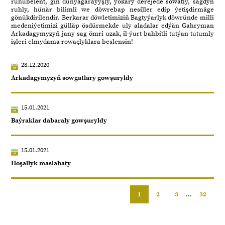
ruhubelent, giň dünýägaraýyşly, ýokary derejede sowatly, sagdyn
ruhly, hünär bilimli we döwrebap nesiller edip ýetişdirmäge
gönükdirilendir. Berkarar döwletimiziň Bagtyýarlyk döwründe milli
medeniýetimizi gülläp ösdürmekde uly aladalar edýän Gahryman
Arkadagymyzyň jany sag ömri uzak, il-ýurt bahbitli tutýan tutumly
işleri elmydama rowaçlyklara beslensin!
28.12.2020
Arkadagymyzyň sowgatlary gowşuryldy
15.01.2021
Baýraklar dabaraly gowşuryldy
15.01.2021
Hoşallyk maslahaty
1
2
3
...
32