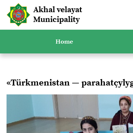
Akhal velayat
Municipality
Home
«Türkmenistan — parahatçyl