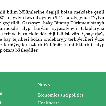
iň bilim bölümlerine degişli bolan mekdebe çenli
21-nji ýylyň fewral aýynyň 9-11-i aralygynda “Ýylyň
ry geçirildi. Garaşsyz, baky Bitarap Türkmenistanyň
ürmekde alyp barýan syýasatynyň talaplaryna
terbiýe bermekde döredijilikli işleýän, işbaşarjaň,
baý tejribesi bolan öňdebaryjy terbiýeçileri ýüze
terbiýeçiler özleriniň hünär kämilliklerini, alyp
p özara bäsleşdiler.
News
s
Economics and politics
s
Healthcare