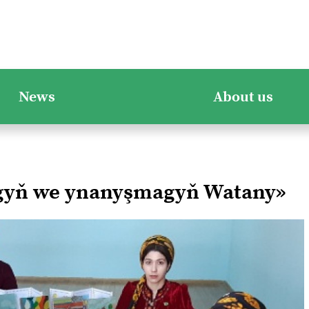
News
About us
ygyň we ynanyşmagyň Watany»