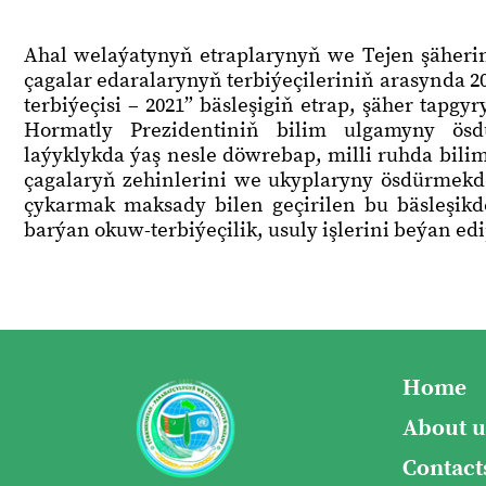
Ahal welaýatynyň etraplarynyň we Tejen şäherin
çagalar edaralarynyň terbiýeçileriniň arasynda 20
terbiýeçisi – 2021” bäsleşigiň etrap, şäher tapgy
Hormatly Prezidentiniň bilim ulgamyny ösd
laýyklykda ýaş nesle döwrebap, milli ruhda bilim-
çagalaryň zehinlerini we ukyplaryny ösdürmekde 
çykarmak maksady bilen geçirilen bu bäsleşikde 
barýan okuw-terbiýeçilik, usuly işlerini beýan edi
Home
About u
Contact