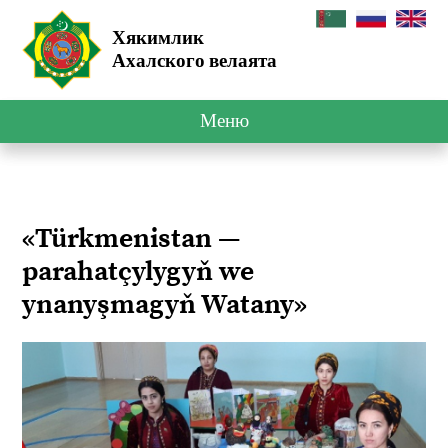
Хякимлик
Ахалского велаята
Меню
«Türkmenistan —
parahatçylygyň we
ynanyşmagyň Watany»