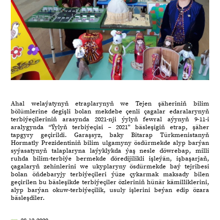
Ahal welaýatynyň etraplarynyň we Tejen şäheriniň bilim
bölümlerine degişli bolan mekdebe çenli çagalar edaralarynyň
terbiýeçileriniň arasynda 2021-nji ýylyň fewral aýynyň 9-11-i
aralygynda “Ýylyň terbiýeçisi – 2021” bäsleşigiň etrap, şäher
tapgyry geçirildi. Garaşsyz, baky Bitarap Türkmenistanyň
Hormatly Prezidentiniň bilim ulgamyny ösdürmekde alyp barýan
syýasatynyň talaplaryna laýyklykda ýaş nesle döwrebap, milli
ruhda bilim-terbiýe bermekde döredijilikli işleýän, işbaşarjaň,
çagalaryň zehinlerini we ukyplaryny ösdürmekde baý tejribesi
bolan öňdebaryjy terbiýeçileri ýüze çykarmak maksady bilen
geçirilen bu bäsleşikde terbiýeçiler özleriniň hünär kämilliklerini,
alyp barýan okuw-terbiýeçilik, usuly işlerini beýan edip özara
bäsleşdiler.