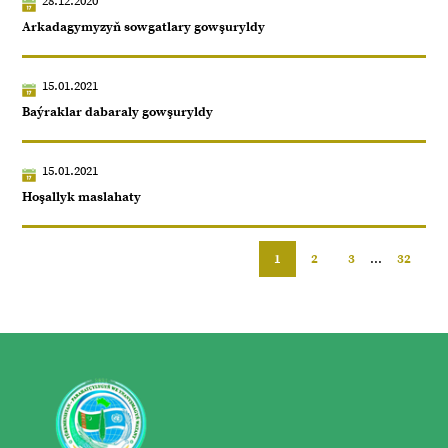
28.12.2020
Arkadagymyzyň sowgatlary gowşuryldy
15.01.2021
Baýraklar dabaraly gowşuryldy
15.01.2021
Hoşallyk maslahaty
1
2
3
...
32