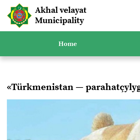
Akhal velayat
Municipality
Home
«Türkmenistan — parahatçyl