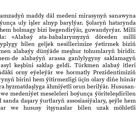
Adamzadyň maddy däl medeni mirasynyň sanawyna
unça uly işler alnyp barylýar. Şolaryň hatarynda
ň hem bolmagy bizi begendirýär, guwandyrýar. Milli
da: «Alabaý ata-babalarymyzyň döreden milli
plygy bilen geljek nesillerimize ýetirmek biziň
kmen alabaýy dünýäde meşhur tohumlaryň biridir.
 hem-de alabaýyň arassa ganlylygyny saklamagyň
 asyl keşbini saklap geldi. Türkmen alabaý itleri
ňdäki orny eýeleýär we hormatly Prezidentimiziň
rynyň birini hem ýitirmezligi üçin olary diňe hünär
ra hyzmatdaşlyga ähmiýetli orun berilýär. Hususan-
 we medeniýet meseleleri boýunça ýöriteleşdirilen
 sanda daşary ýurtlaryň assosiasiýalary, şeýle hem
lar we hususy itşynaslar bilen uzak möhletli