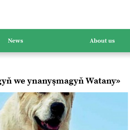
News
About us
ygyň we ynanyşmagyň Watany»