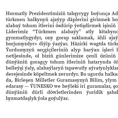
Hormatly Prezidentimiziň tabşyrygy boýunça 
türkmen halkynyň ajaýyp däplerini girizmek boý
alabaý tohum itlerini ösdürip ýetişdirmek işini
Liderimiz “Türkmen alabaýy” atly kitabyn
gymmatlygydyr, ony gorap saklamak, ähli ajaýy
borjumyzdyr» diýip ýazýar. Häzirki wagtda tür
Ýurdumyzyň seçgiçileriniň alyp barýan işleri
netijesinde, ol biziň günlerimize çenli özüniň
dünýäniň goragçy tohum itleriniň hatarynda ö
belleýşi ýaly, alabaýlaryň tapawutly aýratynlykla
derejesinde köpeltmek zerurdyr. Bu ugurda halka
da, Birleşen Milletler Guramasynyň Bilim, ylym
edarasy — ÝUNESKO we beýleki iri guramalar, şol
dünýäniň dürli döwletlerinden ýuridik şahs
hyzmatdaşlyk ýola goýulýar.