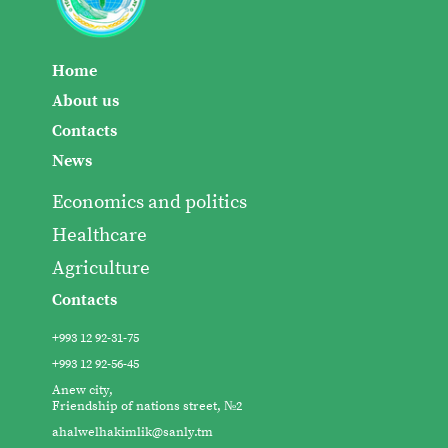
Home
About us
Contacts
News
Economics and politics
Healthcare
Agriculture
Contacts
+993 12 92-31-75
+993 12 92-56-45
Anew city,
Friendship of nations street, №2
ahalwelhakimlik@sanly.tm