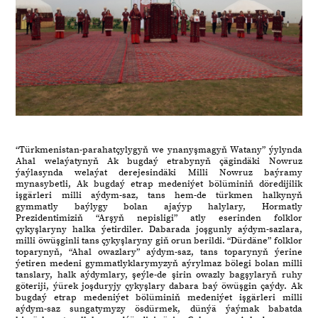
“Türkmenistan-parahatçylygyň we ynanyşmagyň Watany” ýylynda
Ahal welaýatynyň Ak bugdaý etrabynyň çägindäki Nowruz
ýaýlasynda welaýat derejesindäki Milli Nowruz baýramy
mynasybetli, Ak bugdaý etrap medeniýet bölüminiň döredijilik
işgärleri milli aýdym-saz, tans hem-de türkmen halkynyň
gymmatly baýlygy bolan ajaýyp halylary, Hormatly
Prezidentimiziň “Arşyň nepisligi” atly eserinden folklor
çykyşlaryny halka ýetirdiler. Dabarada joşgunly aýdym-sazlara,
milli öwüşginli tans çykyşlaryny giň orun berildi. “Dürdäne” folklor
toparynyň, “Ahal owazlary” aýdym-saz, tans toparynyň ýerine
ýetiren medeni gymmatlyklarymyzyň aýrylmaz bölegi bolan milli
tanslary, halk aýdymlary, şeýle-de şirin owazly bagşylaryň ruhy
göteriji, ýürek joşduryjy çykyşlary dabara baý öwüşgin çaýdy. Ak
bugdaý etrap medeniýet bölüminiň medeniýet işgärleri milli
aýdym-saz sungatymyzy ösdürmek, dünýä ýaýmak babatda