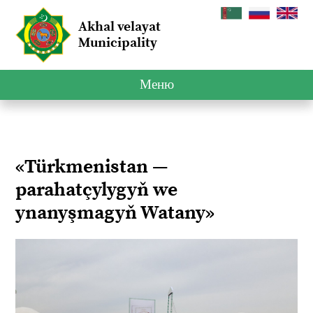
Akhal velayat
Municipality
Меню
«Türkmenistan —
parahatçylygyň we
ynanyşmagyň Watany»