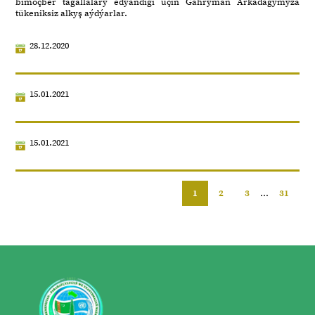
bimöçber tagallalary edýändigi üçin Gahryman Arkadagymyza
tükeniksiz alkyş aýdýarlar.
28.12.2020
15.01.2021
15.01.2021
1
2
3
...
31