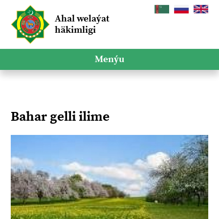
Ahal welaýat
häkimligi
Menýu
Bahar gelli ilime