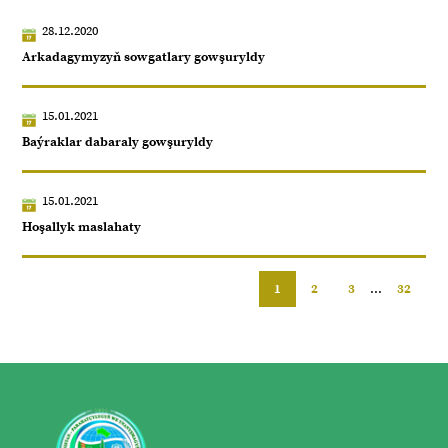
28.12.2020
Arkadagymyzyň sowgatlary gowşuryldy
15.01.2021
Baýraklar dabaraly gowşuryldy
15.01.2021
Hoşallyk maslahaty
1
2
3
...
32