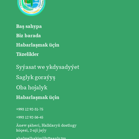
Baş sahypa
Biz barada
Habarlaşmak üçin
Täzelikler
Syýasat we ykdysadyýet
Saglyk goraýyş
Oba hojalyk
Habarlaşmak üçin
+993 12 92-31-75
+993 12 92-56-45
Änew şäheri, Halklaryň dostlugy
köçesi, 2-nji jaýy
ahalwelhakimlik@sanly.tm