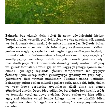
Baharda bag ekmek üçin ýylyň iň gowy döwürleriniň biridir.
Toprak gyzýar, ýeterlik çyglylyk bolýar we ýaş agaçlara kök urmak
we berk ösmek üçin uzak, ýyly möwsüm garaşýar. Şeýle-de bolsa,
netije esasan agaç görnüşleriniň dogry saýlanmagyna, ekilýän
ýerine we wagtyna, şeýle hem ekmegiň dogry usullaryna baglydyr.
Bu makalada biz Türkmenistanda bag ekmek üçin haýsy agaçlaryň
amatlydygyny we olary nähili netijeli ekmelidigini ara alyp
maslahatlaşarys. Türkmenistanda klimat çydamly kontinental: yssy
we gurak tomuslar, sowuk gyşlar we ýagyş ýagmagy. Şonuň üçin
ekmek üçin agaç saýlanda, ýokary temperatura we çyglylyk
ýetmezçiligine çydap bilýän gurakçylyga çydamly we yssy söýüji
görnüşlere ileri tutmak möhümdir. Türkmenistanda üstünlikli
bolandygy subut edilen miweli agaçlara erik, nar, behi, injir, üzüm
we yssy howa şertlerine uýgunlaşan dürli alma we armyt
görnüşleri girýär. Dogry ideg edilende, bu ekinler bol hasyl berýär
we tomusky yssylyga gowy çydaýar. Dogry ekilen we ideg edilen
agaç sizi birnäçe ýylyň içinde kölege, miwe we gözellik bilen
sylaglar we islendik bagyň ýa-da howlunyň ajaýyp goşundysyna
öwrüler.