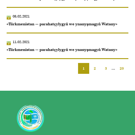
08.02.2021
«Türkmenistan — parahatçylygyň we ynanyşmagyň Watany»
11.02.2021
«Türkmenistan — parahatçylygyň we ynanyşmagyň Watany»
1
2
3
...
20