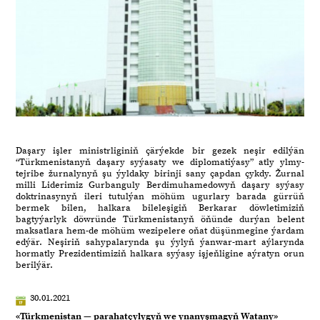
Daşary işler ministrliginiň çärýekde bir gezek neşir edilýän
“Türkmenistanyň daşary syýasaty we diplomatiýasy” atly ylmy-
tejribe žurnalynyň şu ýyldaky birinji sany çapdan çykdy. Žurnal
milli Liderimiz Gurbanguly Berdimuhamedowyň daşary syýasy
doktrinasynyň ileri tutulýan möhüm ugurlary barada gürrüň
bermek bilen, halkara bileleşigiň Berkarar döwletimiziň
bagtyýarlyk döwründe Türkmenistanyň öňünde durýan belent
maksatlara hem-de möhüm wezipelere oňat düşünmegine ýardam
edýär. Neşiriň sahypalarynda şu ýylyň ýanwar-mart aýlarynda
hormatly Prezidentimiziň halkara syýasy işjeňligine aýratyn orun
berilýär.
30.01.2021
«Türkmenistan — parahatçylygyň we ynanyşmagyň Watany»