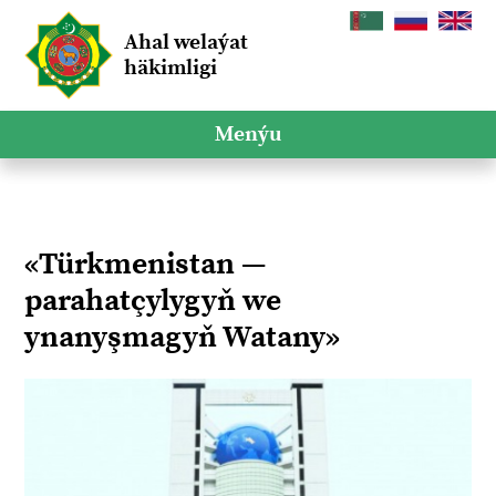
Ahal welaýat
häkimligi
Menýu
«Türkmenistan —
parahatçylygyň we
ynanyşmagyň Watany»