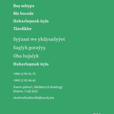
Baş sahypa
Biz barada
Habarlaşmak üçin
Täzelikler
Syýasat we ykdysadyýet
Saglyk goraýyş
Oba hojalyk
Habarlaşmak üçin
+993 12 92-31-75
+993 12 92-56-45
Änew şäheri, Halklaryň dostlugy
köçesi, 2-nji jaýy
ahalwelhakimlik@sanly.tm