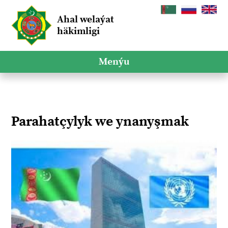
Ahal welaýat
häkimligi
Menýu
Parahatçylyk we ynanyşmak