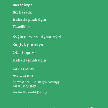
Baş sahypa
Biz barada
Habarlaşmak üçin
Täzelikler
Syýasat we ykdysadyýet
Saglyk goraýyş
Oba hojalyk
Habarlaşmak üçin
+993 12 92-31-75
+993 12 92-56-45
Änew şäheri, Halklaryň dostlugy
köçesi, 2-nji jaýy
ahalwelhakimlik@sanly.tm