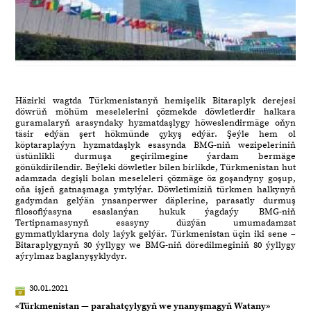
Häzirki wagtda Türkmenistanyň hemişelik Bitaraplyk derejesi
döwrüň möhüm meselelerini çözmekde döwletlerdir halkara
guramalaryň arasyndaky hyzmatdaşlygy höweslendirmäge oňyn
täsir edýän şert hökmünde çykyş edýär. Şeýle hem ol
köptaraplaýyn hyzmatdaşlyk esasynda BMG-niň wezipeleriniň
üstünlikli durmuşa geçirilmegine ýardam bermäge
gönükdirilendir. Beýleki döwletler bilen birlikde, Türkmenistan hut
adamzada degişli bolan meseleleri çözmäge öz goşandyny goşup,
oňa işjeň gatnaşmaga ymtylýar. Döwletimiziň türkmen halkynyň
gadymdan gelýän ynsanperwer däplerine, parasatly durmuş
filosofiýasyna esaslanýan hukuk ýagdaýy BMG-niň
Tertipnamasynyň esasyny düzýän umumadamzat
gymmatlyklaryna doly laýyk gelýär. Türkmenistan üçin iki sene –
Bitaraplygynyň 30 ýyllygy we BMG-niň döredilmeginiň 80 ýyllygy
aýrylmaz baglanyşyklydyr.
30.01.2021
«Türkmenistan — parahatçylygyň we ynanyşmagyň Watany»