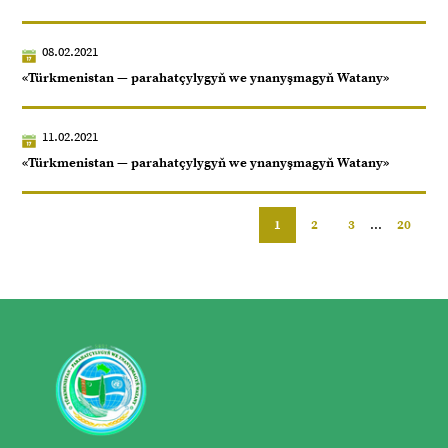
08.02.2021
«Türkmenistan — parahatçylygyň we ynanyşmagyň Watany»
11.02.2021
«Türkmenistan — parahatçylygyň we ynanyşmagyň Watany»
1
2
3
...
20