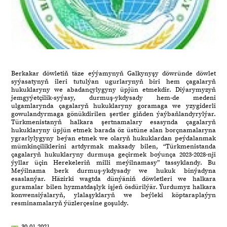
Berkakar döwletiň täze eýýamynyň Galkynyşy döwründe döwlet
syýasatynyň ileri tutulýan ugurlarynyň biri hem çagalaryň
hukuklaryny we abadançylygyny üpjün etmekdir. Diýarymyzyň
jemgyýetçilik-syýasy, durmuş-ykdysady hem-de medeni
ulgamlarynda çagalaryň hukuklaryny goramaga we yzygiderli
gowulandyrmaga gönükdirilen şertler giňden ýaýbaňlandyrylýar.
Türkmenistanyň halkara şertnamalary esasynda çagalaryň
hukuklaryny üpjün etmek barada öz üstüne alan borçnamalaryna
ygrarlylygyny beýan etmek we olaryň hukuklardan peýdalanmak
mümkinçiliklerini artdyrmak maksady bilen, “Türkmenistanda
çagalaryň hukuklaryny durmuşa geçirmek boýunça 2023-2028-nji
ýyllar üçin Herekeleriň milli meýilnamasy” tassyklandy. Bu
Meýilnama berk durmuş-ykdysady we hukuk binýadyna
esaslanýar. Häzirki wagtda dünýäniň döwletleri we halkara
guramalar bilen hyzmatdaşlyk işjeň ösdürilýär. Ýurdumyz halkara
konwensiýalaryň, ylalaşyklaryň we beýleki köptaraplaýyn
resminamalaryň ýüzlerçesine goşuldy.
30.01.2021