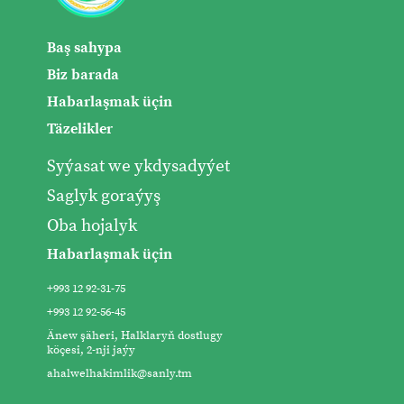
Baş sahypa
Biz barada
Habarlaşmak üçin
Täzelikler
Syýasat we ykdysadyýet
Saglyk goraýyş
Oba hojalyk
Habarlaşmak üçin
+993 12 92-31-75
+993 12 92-56-45
Änew şäheri, Halklaryň dostlugy
köçesi, 2-nji jaýy
ahalwelhakimlik@sanly.tm