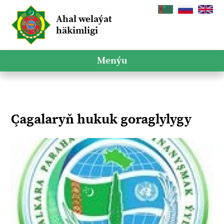
Ahal welaýat
häkimligi
Menýu
Çagalaryň hukuk goraglylygy