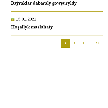
Baýraklar dabaraly gowşuryldy
15.01.2021
Hoşallyk maslahaty
...
1
2
3
31