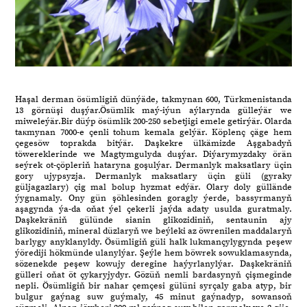
Haşal derman ösümligiň dünýäde, takmynan 600, Türkmenistanda
13 görnüşi duşýar.Ösümlik maý-iýun aýlarynda gülleýär we
miweleýär.Bir düýp ösümlik 200-250 sebetjigi emele getirýär. Olarda
taкmynan 7000-e çenli tohum kemala gelýär. Köplenç çäge hem
çegesöw toprakda bitýär. Daşkekre ülkämizde Aşgabadyň
töwereklerinde we Magtymgulyda duşýar. Diýarymyzdaky örän
seýrek ot-çöpleriň hataryna goşulýar. Dermanlyk maksatlary üçin
gory ujypsyzja. Dermanlyk maksatlary üçin güli (gyraky
güljagazlary) çig mal bolup hyzmat edýär. Olary doly güllände
ýygnamaly. Ony gün şöhlesinden goragly ýerde, bassyrmanyň
aşagynda ýa-da oňat ýel çekerli jaýda adaty usulda guratmaly.
Daşkekräniň gülünde sianin glikozidiniň, sentaunin ajy
glikozidiniň, mineral düzlaryň we beýleki az öwrenilen maddalaryň
barlygy anyklanyldy. Ösümligiň güli halk lukmançylygynda peşew
ýörediji hökmünde ulanylýar. Şeýle hem böwrek sowuklamasynda,
sözenekde peşew kowujy deregine haýyrlanylýar. Daşkekräniň
gülleri oňat öt çykaryjydyr. Gözüň nemli bardasynyň çişmeginde
nepli. Ösümligiň bir nahar çemçesi gülüni syrçaly gaba atyp, bir
bulgur gaýnag suw guýmaly, 45 minut gaýnadyp, sowansoň