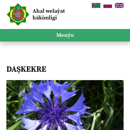
Ahal welaýat
häkimligi
Menýu
DAŞKEKRE