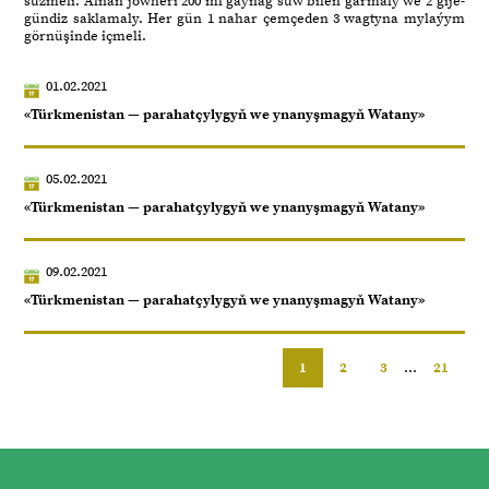
süzmeli. Alnan jöwheri 200 ml gaýnag suw bilen garmaly we 2 gije-
gündiz saklamaly. Her gün 1 nahar çemçeden 3 wagtyna mylaýym
görnüşinde içmeli.
01.02.2021
«Türkmenistan — parahatçylygyň we ynanyşmagyň Watany»
05.02.2021
«Türkmenistan — parahatçylygyň we ynanyşmagyň Watany»
09.02.2021
«Türkmenistan — parahatçylygyň we ynanyşmagyň Watany»
1
2
3
...
21