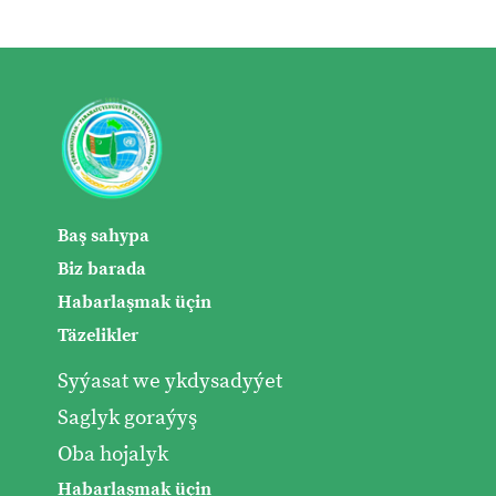
Baş sahypa
Biz barada
Habarlaşmak üçin
Täzelikler
Syýasat we ykdysadyýet
Saglyk goraýyş
Oba hojalyk
Habarlaşmak üçin