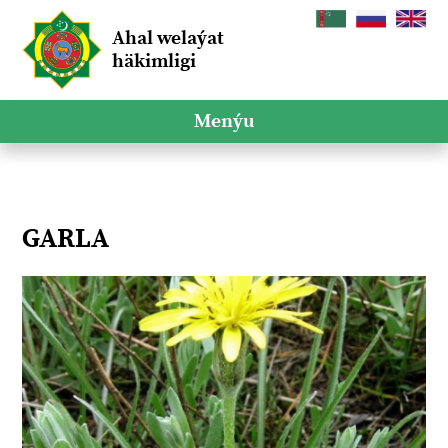
Ahal welaýat
häkimligi
Menýu
GARLA