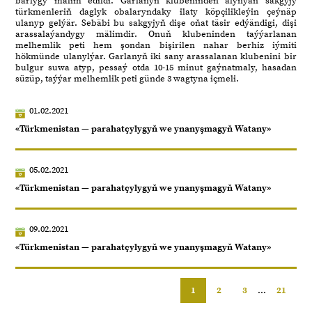
barlygy mälim edildi. Garlanyň klubeninden alynýan sakgyjy
türkmenleriň daglyk obalaryndaky ilaty köpçilikleýin çeýnäp
ulanyp gelýär. Sebäbi bu sakgyjyň dişe oňat täsir edýändigi, dişi
arassalaýandygy mälimdir. Onuň klubeninden taýýarlanan
melhemlik peti hem şondan bişirilen nahar berhiz iýmiti
hökmünde ulanylýar. Garlanyň iki sany arassalanan klubenini bir
bulgur suwa atyp, pessaý otda 10-15 minut gaýnatmaly, hasadan
süzüp, taýýar melhemlik peti günde 3 wagtyna içmeli.
01.02.2021
«Türkmenistan — parahatçylygyň we ynanyşmagyň Watany»
05.02.2021
«Türkmenistan — parahatçylygyň we ynanyşmagyň Watany»
09.02.2021
«Türkmenistan — parahatçylygyň we ynanyşmagyň Watany»
1
2
3
...
21