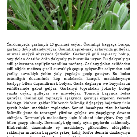
Ýurdumyzda garlanyň 13 görnüşi ösýär. Ösümligi başgaça burça,
garlanç diýip atlandyrylýar. Ösümlik aprel-maý aýlarynda gülleýär,
miwesi maýyň ahyrynda ýetişýär. Garlanyň güli sap-sary bolup,
ony ýolan dessiňe örän ýakymly ys burnuňa urýar. Bu ýakymly ys
edil şekernana sepilýän wanilina meňzeş. Garlany ýolan eriňdeden
edil süýde meňzeş şireli suwuklyk çogup çykýar.Bir salymdan soň
ýaňky suwuklyk ýelim ýaly ýagdaýa geçip gataýar. Bu bolsa
ösümligiň düzüminde köp mukdarda kauçuk maddalarynyň
barlygy bilen düşündirmek bolýar. Garla daglaryň we baýyrlaruň
eňňitlerinde gabat gelýär. Garlanyň toprakdan ýokarky bölegi
ýazda ösýär, gülleýär we miweleýär. Tomsuň başynda bolsa
guraýar. Ösümligiň topragyň aşagynda görnüşi özgeren ýerasty
baldagy- klubeni galýar.Klubende ösümligiň ýaşaýyş hajatlary üçin
gerek bolan maddalar toplanýar. Şonuň hasabyna täze baharda
ösümlik ýene-de topragyň ýüzüne çykýar we ýaşaýşyny dowam
etdirýär. Dermanlyk maksatlary üçin klubeni ulanylýar. Ony pil
bilen gazyp almaly. Dermanlyk çig maly aýna gaplarda saklamaly.
Klubeniniň düzüminde eý maddalary, glikozidler, aldegidler
saklanýar.mundan başga-da şeker, kaliý, fosfor demriň duzlarynyň