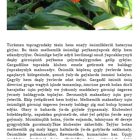
Türkmen topragyndaky täsin hem enaýy ösümlikleriň hataryna
girýar. Bu täsin melhemlik ösümligi peýkamýaprak diýip hem
atlandyrylýar. Ösümlige beýle adyň berilmegi onuň ýapraklarynyň
daşky görnüşiniň peýkama çalymdaşlygyndan gelip çykýar.
Gargadiline toprakda kluben emele getirmek we baldagy
ýapraksyzlyk mahsusdyr. Ösümlik köplenç çygly ýerlerde hem
agaçlaryň kölegesinde, şonuň ýaly-da gaýalarda ösmäni halaýar.
Çagylly hem daşly ýerlerde oňat ösýär. Gargadil özüniň ösüş
döwrüni gysga wagtyň içinde tamamlap, ömrüne gerek bolan dürli
harajatlar üçin peýdaly we ýokumly maddalary görnüşi özgeren
ýerasty baldagynda toplaýar. Dermanlyk maksatlary üçin gory
ýeterlik. Ekip ýetişdirseň hem bolýar. Melhemlik maksatlary üçin
ösümligiň görnüşi özgeren ýerasty baldagy çig mal bolup hyzmat
edýär. Olary ir baharda ýa-da güýzde ýygnamaly. Klubenleri
bölekleşdirip, sapakdan geçirmeli-de, oňat ýel çekýän ýerde asyp
goýmaly. Mümkinçilik bolsa, ýörite enjamda, takmynan 40 dereje
gyzgynlykda guratmaly.Täze klubenler zäherlidir. Taýýar bolan
melhemlik çig maly kagyz haltalarda ýa-da gutylarda saklamaly.
Ösümlikde polisaharidler, flawonoidler, kumarinler bar. Uçujy