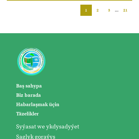
1
2
3
...
21
Baş sahypa
Biz barada
Habarlaşmak üçin
Täzelikler
Syýasat we ykdysadyýet
Saglyk goraýyş