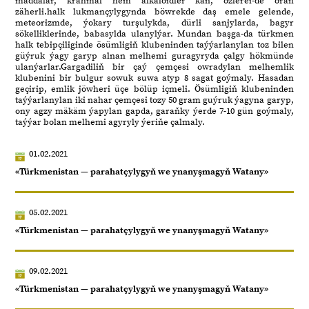
maddalar, krahmal hem alkaloidler kän, özlerei-de örän
zäherli.halk lukmançylygynda böwrekde daş emele gelende,
meteorizmde, ýokary turşulykda, dürli sanjylarda, bagyr
sökelliklerinde, babasylda ulanylýar. Mundan başga-da türkmen
halk tebipçiliginde ösümligiň klubeninden taýýarlanylan toz bilen
güýruk ýagy garyp alnan melhemi guragyryda çalgy hökmünde
ulanýarlar.Gargadiliň bir çaý çemçesi owradylan melhemlik
klubenini bir bulgur sowuk suwa atyp 8 sagat goýmaly. Hasadan
geçirip, emlik jöwheri üçe bölüp içmeli. Ösümligiň klubeninden
taýýarlanylan iki nahar çemçesi tozy 50 gram guýruk ýagyna garyp,
ony agzy mäkäm ýapylan gapda, garaňky ýerde 7-10 gün goýmaly,
taýýar bolan melhemi agyryly ýeriňe çalmaly.
01.02.2021
«Türkmenistan — parahatçylygyň we ynanyşmagyň Watany»
05.02.2021
«Türkmenistan — parahatçylygyň we ynanyşmagyň Watany»
09.02.2021
«Türkmenistan — parahatçylygyň we ynanyşmagyň Watany»