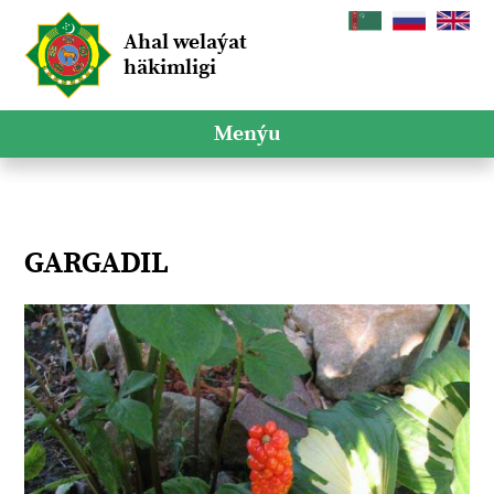
Ahal welaýat
häkimligi
Menýu
GARGADIL