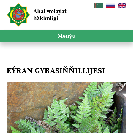
Ahal welaýat
häkimligi
Menýu
EÝRAN GYRASIŇŇILLIJESI