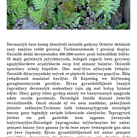
Dermanlyk hem bezeg ähmiýetli ösümlik gadymy Ortaýer deňziniň
sany azalýan relikt görnüşi. Türkmenistanda 2 görnüşi duşýar.
Ösümlik deňiz derejesinden 600-2800 metre çenli belentlikde bitýär.
Ol daşly gaýalaryň jaýryklarynda, kölegeli yzgarly hem gyrymsy
agaçlyklardawe arçalyklarda ösüp boý almany halaýar. Ösümlik
sporalary arkaly köpelýär. Olar maý-iýun aýlarynda ýetişýär.
Ösümlik diýarymyzdaky seýrek ot-çöpleriň hataryna goşulýar. Ekip
ýetişdirmek maslahat berilýär. Ol Köpetdag we Köýtendag
goraghanalarynda goralýar. Eýran gyrasiňňillijäniň ýaşajyk
ýapraklary dermanlyk maksatlary üçin çig mal bolup hyzmat
edýär. Olary gaýçy bilen gyrkyp almaly we bassyrmanyň aşagynda
adaty usulda guratmaly. Ösümligiň himiki düzümi ýeterlik
öwrenilmedik. Onuň otunda eý we nem maddalar, şekerjimek
jisimler saklanýar.Türkmen halk lukmançylygynda ösümligiň
tozuny gany togtadyjy serişde hökmünde ulanýarlar. Ýapragynyň
jöwher we peti gastritde hem aşgazan ýarasynda
haýyrlanylýar.Ösümligiň ýapragyndan taýýarlanylan bir nahar
çemçesi tozuny ýara ganasa ýa-da tene zeper ýetmeginde gan aksa
şol ýere ýapmaly. Eýran gyrasiňňillijesiniň bir nahar çemçesi