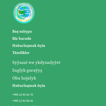
Baş sahypa
Biz barada
Habarlaşmak üçin
Täzelikler
Syýasat we ykdysadyýet
Saglyk goraýyş
Oba hojalyk
Habarlaşmak üçin
+993 12 92-31-75
+993 12 92-56-45