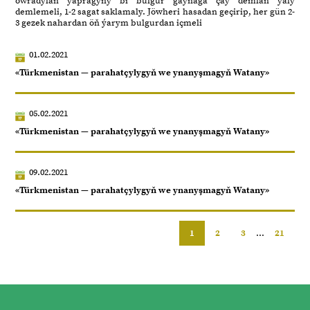
owradylan ýapragyny bi bulgur gaýnaga çaý demlän ýaly
demlemeli, 1-2 sagat saklamaly. Jöwheri hasadan geçirip, her gün 2-
3 gezek nahardan öň ýarym bulgurdan içmeli
01.02.2021
«Türkmenistan — parahatçylygyň we ynanyşmagyň Watany»
05.02.2021
«Türkmenistan — parahatçylygyň we ynanyşmagyň Watany»
09.02.2021
«Türkmenistan — parahatçylygyň we ynanyşmagyň Watany»
1
2
3
...
21