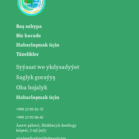
Baş sahypa
Biz barada
Habarlaşmak üçin
Täzelikler
Syýasat we ykdysadyýet
Saglyk goraýyş
Oba hojalyk
Habarlaşmak üçin
+993 12 92-31-75
+993 12 92-56-45
Änew şäheri, Halklaryň dostlugy
köçesi, 2-nji jaýy
ahalwelhakimlik@sanly.tm