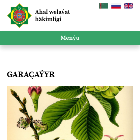
Ahal welaýat
häkimligi
Menýu
GARAÇAÝYR