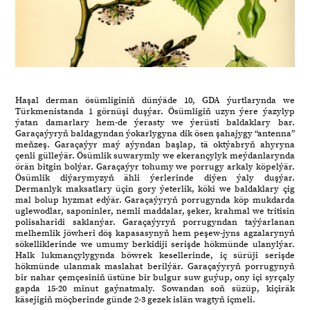
Haşal derman ösümliginiň dünýäde 10, GDA ýurtlarynda we
Türkmenistanda 1 görnüşi duşýar. Ösümligiň uzyn ýere ýazylyp
ýatan damarlary hem-de ýerasty we ýerüsti baldaklary bar.
Garaçaýyryň baldagyndan ýokarlygyna dik ösen şahajygy “antenna”
meňzeş. Garaçaýyr maý aýyndan başlap, tä oktýabryň ahyryna
çenli gülleýär. Ösümlik suwarymly we ekerançylyk meýdanlarynda
örän bitgin bolýar. Garaçaýyr tohumy we porrugy arkaly köpelýär.
Ösümlik diýarymyzyň ähli ýerlerinde diýen ýaly duşýar.
Dermanlyk maksatlary üçin gory ýeterlik, köki we baldaklary çig
mal bolup hyzmat edýär. Garaçaýyryň porrugynda köp mukdarda
uglewodlar, saponinler, nemli maddalar, şeker, krahmal we tritisin
polisaharidi saklanýar. Garaçaýyryň porrugyndan taýýarlanan
melhemlik jöwheri döş kapasasynyň hem peşew-jyns agzalarynyň
sökelliklerinde we umumy berkidiji serişde hökmünde ulanylýar.
Halk lukmançylygynda böwrek kesellerinde, iç sürüji serişde
hökmünde ulanmak maslahat berilýär. Garaçaýyryň porrugynyň
bir nahar çemçesiniň üstüne bir bulgur suw guýup, ony içi syrçaly
gapda 15-20 minut gaýnatmaly. Sowandan soň süzüp, kiçiräk
käsejigiň möçberinde günde 2-3 gezek islän wagtyň içmeli.