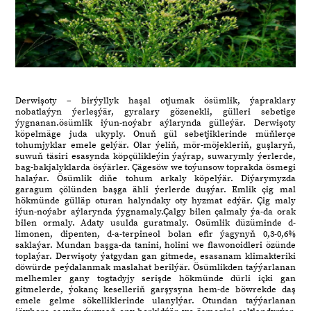
Derwişoty – birýyllyk haşal otjumak ösümlik, ýapraklary
nobatlaýyn ýerleşýär, gyralary gözenekli, gülleri sebetige
ýygnanan.ösümlik iýun-noýabr aýlarynda gülleýär. Derwişoty
köpelmäge juda ukyply. Onuň gül sebetjiklerinde müňlerçe
tohumjyklar emele gelýär. Olar ýeliň, mör-möjekleriň, guşlaryň,
suwuň täsiri esasynda köpçülikleýin ýaýrap, suwarymly ýerlerde,
bag-bakjalyklarda ösýärler. Çägesöw we toýunsow toprakda ösmegi
halaýar. Ösümlik diňe tohum arkaly köpelýär. Diýarymyzda
garagum çölünden başga ähli ýerlerde duşýar. Emlik çig mal
hökmünde gülläp oturan halyndaky oty hyzmat edýär. Çig maly
iýun-noýabr aýlarynda ýygnamaly.Çalgy bilen çalmaly ýa-da orak
bilen ormaly. Adaty usulda guratmaly. Osümlik düzüminde d-
limonen, dipenten, d-a-terpineol bolan efir ýagynyň 0,3-0,6%
saklaýar. Mundan başga-da tanini, holini we flawonoidleri özünde
toplaýar. Derwişoty ýatgydan gan gitmede, esasanam klimakteriki
döwürde peýdalanmak maslahat berilýär. Ösümlikden taýýarlanan
melhemler gany togtadyjy serişde hökmünde dürli içki gan
gitmelerde, ýokanç keselleriň garşysyna hem-de böwrekde daş
emele gelme sökelliklerinde ulanylýar. Otundan taýýarlanan