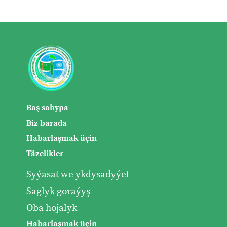
Baş sahypa
Biz barada
Habarlaşmak üçin
Täzelikler
Syýasat we ykdysadyýet
Saglyk goraýyş
Oba hojalyk
Habarlaşmak üçin