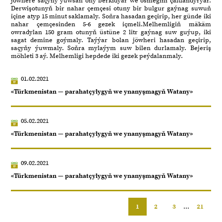
jöwhere saçyňy ýuwsaň ony berkidýär we ösmegini çaltlandyrýar.
Derwişotunyň bir nahar çemçesi otuny bir bulgur gaýnag suwuň
içine atyp 15 minut saklamaly. Soňra hasadan geçirip, her günde iki
nahar çemçesinden 5-6 gezek içmeli.Melhemligiň mäkäm
owradylan 150 gram otunyň üstüne 2 litr gaýnag suw guýup, iki
sagat demine goýmaly. Taýýar bolan jöwheri hasadan geçirip,
saçyňy ýuwmaly. Soňra mylaýym suw bilen durlamaly. Bejeriş
möhleti 3 aý. Melhemligi hepdede iki gezek peýdalanmaly.
01.02.2021
«Türkmenistan — parahatçylygyň we ynanyşmagyň Watany»
05.02.2021
«Türkmenistan — parahatçylygyň we ynanyşmagyň Watany»
09.02.2021
«Türkmenistan — parahatçylygyň we ynanyşmagyň Watany»
1
2
3
...
21