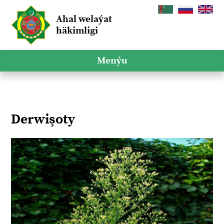
Ahal welaýat
häkimligi
Menýu
Derwişoty