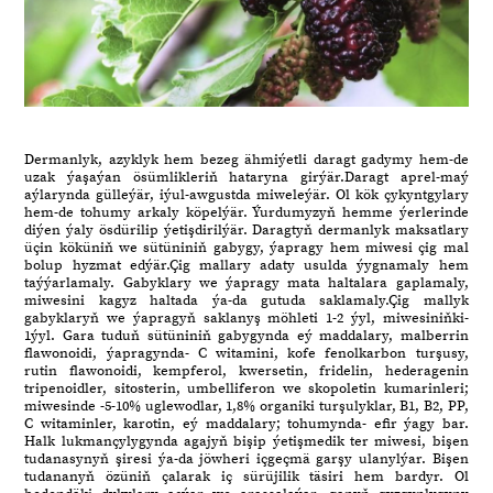
Dermanlyk, azyklyk hem bezeg ähmiýetli daragt gadymy hem-de
uzak ýaşaýan ösümlikleriň hataryna girýär.Daragt aprel-maý
aýlarynda gülleýär, iýul-awgustda miweleýär. Ol kök çykyntgylary
hem-de tohumy arkaly köpelýär. Ýurdumyzyň hemme ýerlerinde
diýen ýaly ösdürilip ýetişdirilýär. Daragtyň dermanlyk maksatlary
üçin köküniň we sütüniniň gabygy, ýapragy hem miwesi çig mal
bolup hyzmat edýär.Çig mallary adaty usulda ýygnamaly hem
taýýarlamaly. Gabyklary we ýapragy mata haltalara gaplamaly,
miwesini kagyz haltada ýa-da gutuda saklamaly.Çig mallyk
gabyklaryň we ýapragyň saklanyş möhleti 1-2 ýyl, miwesiniňki-
1ýyl. Gara tuduň sütüniniň gabygynda eý maddalary, malberrin
flawonoidi, ýapragynda- C witamini, kofe fenolkarbon turşusy,
rutin flawonoidi, kempferol, kwersetin, fridelin, hederagenin
tripenoidler, sitosterin, umbelliferon we skopoletin kumarinleri;
miwesinde -5-10% uglewodlar, 1,8% organiki turşulyklar, B1, B2, PP,
C witaminler, karotin, eý maddalary; tohumynda- efir ýagy bar.
Halk lukmançylygynda agajyň bişip ýetişmedik ter miwesi, bişen
tudanasynyň şiresi ýa-da jöwheri içgeçmä garşy ulanylýar. Bişen
tudananyň özüniň çalarak iç sürüjilik täsiri hem bardyr. Ol