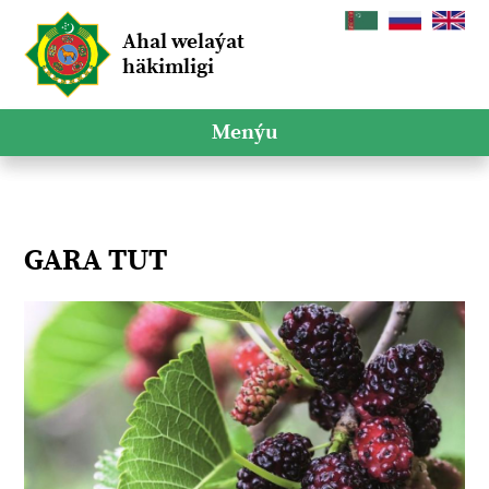
Ahal welaýat
häkimligi
Menýu
GARA TUT