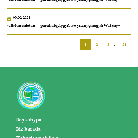
09.02.2021
«Türkmenistan — parahatçylygyň we ynanyşmagyň Watany»
1
2
3
...
21
Baş sahypa
Biz barada