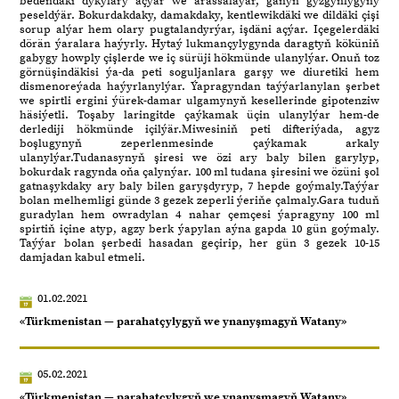
bedendäki dykylary açýar we arassalaýar, ganyň gyzgynlygyny
peseldýär. Bokurdakdaky, damakdaky, kentlewikdäki we dildäki çişi
sorup alýar hem olary pugtalandyrýar, işdäni açýar. Içegelerdäki
dörän ýaralara haýyrly. Hytaý lukmançylygynda daragtyň köküniň
gabygy howply çişlerde we iç sürüji hökmünde ulanylýar. Onuň toz
görnüşindäkisi ýa-da peti soguljanlara garşy we diuretiki hem
dismenoreýada haýyrlanylýar. Ýapragyndan taýýarlanylan şerbet
we spirtli ergini ýürek-damar ulgamynyň kesellerinde gipotenziw
häsiýetli. Toşaby laringitde çaýkamak üçin ulanylýar hem-de
derlediji hökmünde içilýär.Miwesiniň peti difteriýada, agyz
boşlugynyň zeperlenmesinde çaýkamak arkaly
ulanylýar.Tudanasynyň şiresi we özi ary baly bilen garylyp,
bokurdak ragynda oňa çalynýar. 100 ml tudana şiresini we özüni şol
gatnaşykdaky ary baly bilen garyşdyryp, 7 hepde goýmaly.Taýýar
bolan melhemligi günde 3 gezek zeperli ýeriňe çalmaly.Gara tuduň
guradylan hem owradylan 4 nahar çemçesi ýapragyny 100 ml
spirtiň içine atyp, agzy berk ýapylan aýna gapda 10 gün goýmaly.
Taýýar bolan şerbedi hasadan geçirip, her gün 3 gezek 10-15
damjadan kabul etmeli.
01.02.2021
«Türkmenistan — parahatçylygyň we ynanyşmagyň Watany»
05.02.2021
«Türkmenistan — parahatçylygyň we ynanyşmagyň Watany»