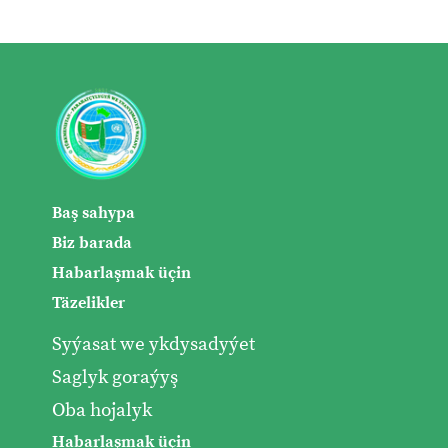
Baş sahypa
Biz barada
Habarlaşmak üçin
Täzelikler
Syýasat we ykdysadyýet
Saglyk goraýyş
Oba hojalyk
Habarlaşmak üçin