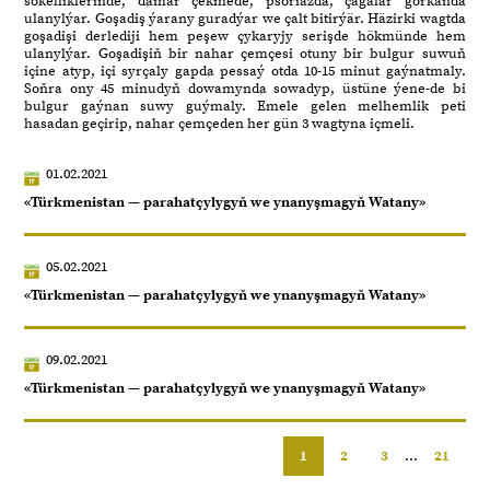
sökelliklerinde, damar çekmede, psoriazda, çagalar gorkanda
ulanylýar. Goşadiş ýarany guradýar we çalt bitirýär. Häzirki wagtda
goşadişi derlediji hem peşew çykaryjy serişde hökmünde hem
ulanylýar. Goşadişiň bir nahar çemçesi otuny bir bulgur suwuň
içine atyp, içi syrçaly gapda pessaý otda 10-15 minut gaýnatmaly.
Soňra ony 45 minudyň dowamynda sowadyp, üstüne ýene-de bi
bulgur gaýnan suwy guýmaly. Emele gelen melhemlik peti
hasadan geçirip, nahar çemçeden her gün 3 wagtyna içmeli.
01.02.2021
«Türkmenistan — parahatçylygyň we ynanyşmagyň Watany»
05.02.2021
«Türkmenistan — parahatçylygyň we ynanyşmagyň Watany»
09.02.2021
«Türkmenistan — parahatçylygyň we ynanyşmagyň Watany»
1
2
3
...
21