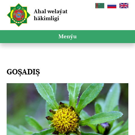
Ahal welaýat
häkimligi
Menýu
GOŞADIŞ