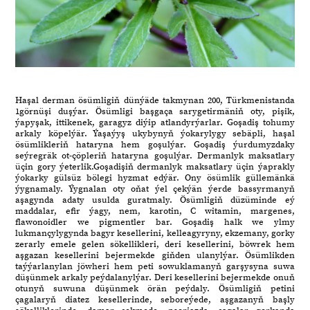
Haşal derman ösümligiň dünýäde takmynan 200, Türkmenistanda
1görnüşi duşýar. Ösümligi başgaça sarygetirmäniň oty, pişik,
ýapyşak, ittikenek, garagyz diýip atlandyrýarlar. Goşadiş tohumy
arkaly köpelýär. Ýaşaýyş ukybynyň ýokarylygy sebäpli, haşal
ösümlikleriň hataryna hem goşulýar. Goşadiş ýurdumyzdaky
seýregräk ot-çöpleriň hataryna goşulýar. Dermanlyk maksatlary
üçin gory ýeterlik.Goşadişiň dermanlyk maksatlary üçin ýaprakly
ýokarky gülsüz bölegi hyzmat edýär. Ony ösümlik güllemänkä
ýygnamaly. Ýygnalan oty oňat ýel çekýän ýerde bassyrmanyň
aşagynda adaty usulda guratmaly. Ösümligiň düzüminde eý
maddalar, efir ýagy, nem, karotin, C witamin, margenes,
flawonoidler we pigmentler bar. Goşadiş halk we ylmy
lukmançylygynda bagyr kesellerini, kelleagyryny, ekzemany, gorky
zerarly emele gelen sökellikleri, deri kesellerini, böwrek hem
aşgazan kesellerini bejermekde giňden ulanylýar. Ösümlikden
taýýarlanylan jöwheri hem peti sowuklamanyň garşysyna suwa
düşünmek arkaly peýdalanylýar. Deri kesellerini bejermekde onuň
otunyň suwuna düşünmek örän peýdaly. Ösümligiň petini
çagalaryň diatez kesellerinde, seboreýede, aşgazanyň başly