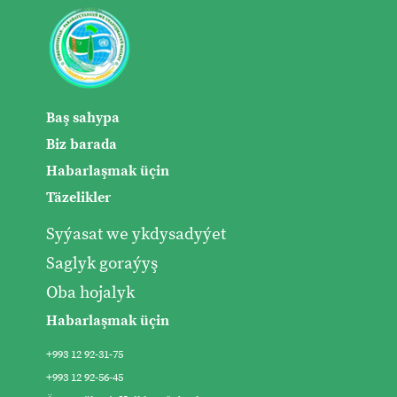
Baş sahypa
Biz barada
Habarlaşmak üçin
Täzelikler
Syýasat we ykdysadyýet
Saglyk goraýyş
Oba hojalyk
Habarlaşmak üçin
+993 12 92-31-75
+993 12 92-56-45