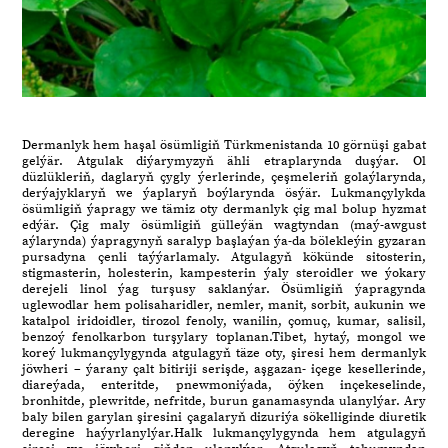
Dermanlyk hem haşal ösümligiň Türkmenistanda 10 görnüşi gabat
gelýär. Atgulak diýarymyzyň ähli etraplarynda duşýar. Ol
düzlükleriň, daglaryň çygly ýerlerinde, çeşmeleriň golaýlarynda,
derýajyklaryň we ýaplaryň boýlarynda ösýär. Lukmançylykda
ösümligiň ýapragy we tämiz oty dermanlyk çig mal bolup hyzmat
edýär. Çig maly ösümligiň gülleýän wagtyndan (maý-awgust
aýlarynda) ýapragynyň saralyp başlaýan ýa-da bölekleýin gyzaran
pursadyna çenli taýýarlamaly. Atgulagyň kökünde sitosterin,
stigmasterin, holesterin, kampesterin ýaly steroidler we ýokary
derejeli linol ýag turşusy saklanýar. Ösümligiň ýapragynda
uglewodlar hem polisaharidler, nemler, manit, sorbit, aukunin we
katalpol iridoidler, tirozol fenoly, wanilin, çomuç, kumar, salisil,
benzoý fenolkarbon turşylary toplanan.Tibet, hytaý, mongol we
koreý lukmançylygynda atgulagyň täze oty, şiresi hem dermanlyk
jöwheri – ýarany çalt bitiriji serişde, aşgazan- içege kesellerinde,
diareýada, enteritde, pnewmoniýada, öýken inçekeselinde,
bronhitde, plewritde, nefritde, burun ganamasynda ulanylýar. Ary
baly bilen garylan şiresini çagalaryň dizuriýa sökelliginde diuretik
deregine haýyrlanylýar.Halk lukmançylygynda hem atgulagyň