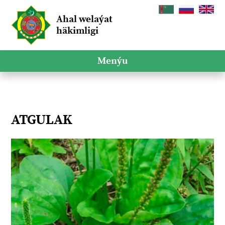
Ahal welaýat
häkimligi
Menýu
ATGULAK