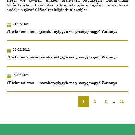
şiresi we jöwheri giňden ulanylýar. Atgulagyň tohumyndan
taýýarlanylan dermanlyk peti amaly ginekologiýada- zenanlaryň
endokrin görnüşli önelgesizliginde ulanylýar.
01.02.2021
«Türkmenistan — parahatçylygyň we ynanyşmagyň Watany»
05.02.2021
«Türkmenistan — parahatçylygyň we ynanyşmagyň Watany»
09.02.2021
«Türkmenistan — parahatçylygyň we ynanyşmagyň Watany»
1
2
3
...
21