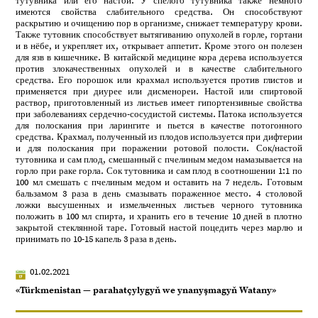
тутувника или его настой. У спелого тутувника также немного
имеются свойства слабительного средства. Он способствуют
раскрытию и очищению пор в организме, снижает температуру крови.
Также тутовник способствует вытягиванию опухолей в горле, гортани
и в нёбе, и укрепляет их, открывает аппетит. Кроме этого он полезен
для язв в кишечнике. В китайской медицине кора дерева используется
против злокачественных опухолей и в качестве слабительного
средства. Его порошок или крахмал используется против глистов и
применяется при диурее или дисменореи. Настой или спиртовой
раствор, приготовленный из листьев имеет гипортензивные свойства
при заболеваниях сердечно-сосудистой системы. Патока используется
для полоскания при ларингите и пьется в качестве потогонного
средства. Крахмал, полученный из плодов используется при дифтерии
и для полоскания при поражении ротовой полости. Сок/настой
тутовника и сам плод, смешанный с пчелиным медом намазывается на
горло при раке горла. Сок тутовника и сам плод в соотношении 1:1 по
100 мл смешать с пчелиным медом и оставить на 7 недель. Готовым
бальзамом 3 раза в день смазывать пораженное место. 4 столовой
ложки высушенных и измельченных листьев черного тутовника
положить в 100 мл спирта, и хранить его в течение 10 дней в плотно
закрытой стеклянной таре. Готовый настой поцедить через марлю и
принимать по 10-15 капель 3 раза в день.
01.02.2021
«Türkmenistan — parahatçylygyň we ynanyşmagyň Watany»