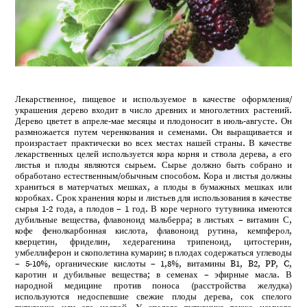
Лекарственное, пищевое и используемое в качестве оформления/
украшения дерево входит в число древних и многолетних растений.
Дерево цветет в апреле-мае месяцы и плодоносит в июль-августе. Он
размножается путем черенкования и семенами. Он выращивается и
произрастает практически во всех местах нашей страны. В качестве
лекарственных целей используется кора корня и ствола дерева, а его
листья и плоды являются сырьем. Сырье должно быть собрано и
обработано естественным/обычным способом. Кора и листья должны
храниться в матерчатых мешках, а плоды в бумажных мешках или
коробках. Срок хранения коры и листьев для использования в качестве
сырья 1-2 года, а плодов – 1 год. В коре черного тутувника имеются
дубильные вещества, флавоноид мальберра; в листьях – витамин С,
кофе фенолкарбонная кислота, флавоноид рутина, кемпферол,
кверцетин, фриделин, хедерагенина трипеноид, цитостерин,
умбеллиферон и скополетина кумарин; в плодах содержаться углеводы
– 5-10%, органические кислоты – 1,8%, витамины B1, B2, PP, C,
каротин и дубильные вещества; в семенах – эфирные масла. В
народной медицине против поноса (расстройства желудка)
используются недоспевшие свежие плоды дерева, сок спелого