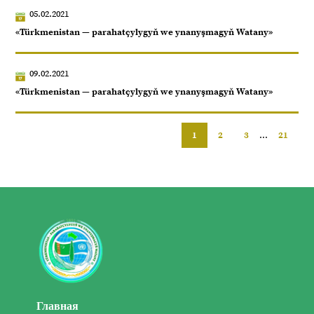
05.02.2021
«Türkmenistan — parahatçylygyň we ynanyşmagyň Watany»
09.02.2021
«Türkmenistan — parahatçylygyň we ynanyşmagyň Watany»
1
2
3
...
21
Главная