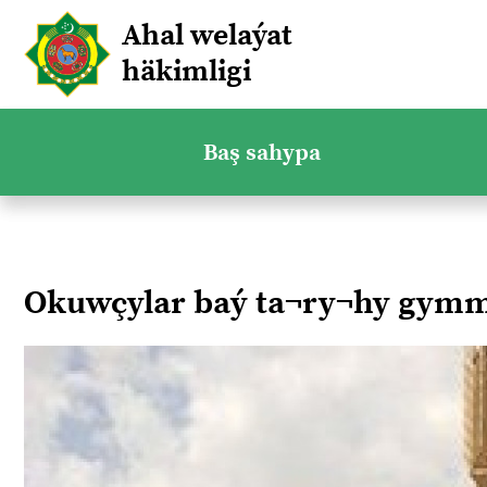
Ahal welaýat
häkimligi
Baş sahypa
Okuwçylar baý ta¬ry¬hy gymma