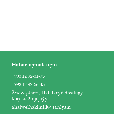
Habarlaşmak üçin
+993 12 92-31-75
+993 12 92-56-45
Änew şäheri, Halklaryň dostlugy
köçesi, 2-nji jaýy
ahalwelhakimlik@sanly.tm