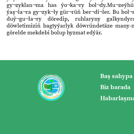
gy¬zyklan¬ma has ýo¬ka¬ry bol¬dy.Mu¬zeýhü
ýaş¬la¬ra gy¬zyk¬ly gür¬rüň ber¬di¬ler. Bu bol
duý¬gu¬la¬ry döredip, ruhlaryny galkyndyr
döwletimiziň bagtyýarlyk döwründetäze many-m
görelde mekdebi bolup hyzmat edýär.
Baş sahypa
Biz barada
Habarlaşma