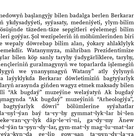
edowyň başlangyjy bilen badalga berlen Berkarar
 ykdysadyýeti, syýasaty, medeniýeti, ylym-bilim
süşinde täzeden-täze sepgitleri eýelemegi bilim
ri goýýar. Şol wezipeleriň iň möhümlerinden biri
 wepaly döwrebap bilim alan, ýokary ahlaklylyk
ýelemekdir. Watanymyza, mähriban Prezidentimize
lar bilen köp sanly taryhy ýadygärliklere, taryhy,
ençleriniň guralmagynyň we toparlarda işlemegiň
çylygyň we ynanyşmagyň Watany” atly ýylynyň
a laýyklykda Berkarar döwletimiziň bagtyýarlyk
aryň arasynda giňden wagyz etmek maksady bilen
lli “Ak bugdaý” muzeýine welaýatyň Ak bugdaý
aşmagynda “Ak bugdaý” muzeýiniň “Arheologiýa”,
 bagtyýarlyk döwri” bölümlerine syýahatlar
la¬nyl¬ýan baý ta¬ry¬hy gymmat¬lyk¬lar bi¬len
 eke¬ran¬çy¬lyk däp¬le¬ri¬ni, ga¬dy¬my Änew
ed¬ýän ta¬pyn¬dy¬lar, gym-mat¬ly mag¬lu¬mat¬lar
ýeýa¬kyn¬da ge¬lip gow¬şan ta¬pyn¬dy¬la¬ra