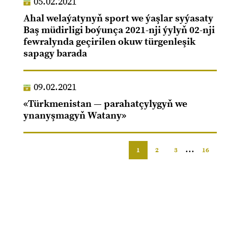
05.02.2021
Ahal welaýatynyň sport we ýaşlar syýasaty
Baş müdirligi boýunça 2021-nji ýylyň 02-nji
fewralynda geçirilen okuw türgenleşik
sapagy barada
09.02.2021
«Türkmenistan — parahatçylygyň we
ynanyşmagyň Watany»
...
1
2
3
16