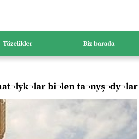
Täzelikler
Biz barada
t¬lyk¬lar bi¬len ta¬nyş¬dy¬lar