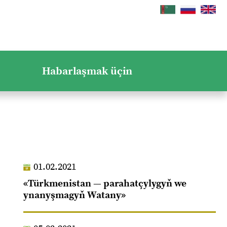
Habarlaşmak üçin
01.02.2021
«Türkmenistan — parahatçylygyň we
ynanyşmagyň Watany»