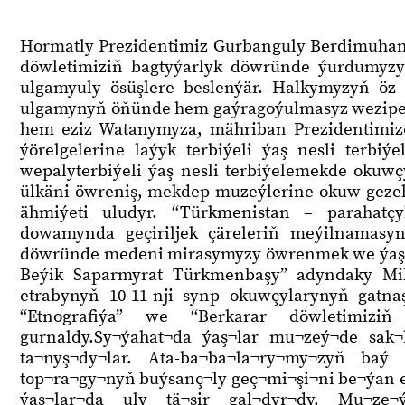
Hormatly Prezidentimiz Gurbanguly Berdimuham
döwletimiziň bagtyýarlyk döwründe ýurdumyzyň
ulgamyuly ösüşlere beslenýär. Halkymyzyň öz ö
ulgamynyň öňünde hem gaýragoýulmasyz wezipele
hem eziz Watanymyza, mähriban Prezidentimize
ýörelgelerine laýyk terbiýeli ýaş nesli terbi
wepalyterbiýeli ýaş nesli terbiýelemekde okuwçy
ülkäni öwreniş, mekdep muzeýlerine okuw gezel
ähmiýeti uludyr. “Türkmenistan – parahat
dowamynda geçiriljek çäreleriň meýilnamasyn
döwründe medeni mirasymyzy öwrenmek we ýaşl
Beýik Saparmyrat Türkmenbaşy” adyndaky Mi
etrabynyň 10-11-nji synp okuwçylarynyň gatn
“Etnografiýa” we “Berkarar döwletimiziň
gurnaldy.Sy¬ýahat¬da ýaş¬lar mu¬zeý¬de sak¬
ta¬nyş¬dy¬lar. Ata-ba¬ba¬la¬ry¬my¬zyň baý
top¬ra¬gy¬nyň buýsanç¬ly geç¬mi¬şi¬ni be¬ýan 
ýaş¬lar¬da uly tä¬sir gal¬dyr¬dy. Mu¬ze¬