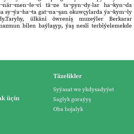
¬när¬men¬le¬ri tä¬ze ta¬pyn¬dy-lar ha¬kyn¬da
¬sa sy¬ýa¬ha¬ta gat¬na¬şan okuwçylarda ýa¬kym¬ly
dy.Taryhy, ülkäni öwreniş muzeýler Berkarar
azmun bilen baýlaşyp, ýaş nesli terbiýelemekde
Täzelikler
Syýasat we ykdysadyýet
k üçin
Saglyk goraýyş
Oba hojalyk