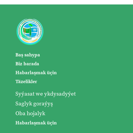
Baş sahypa
Biz barada
Habarlaşmak üçin
Täzelikler
Syýasat we ykdysadyýet
Saglyk goraýyş
Oba hojalyk
Habarlaşmak üçin