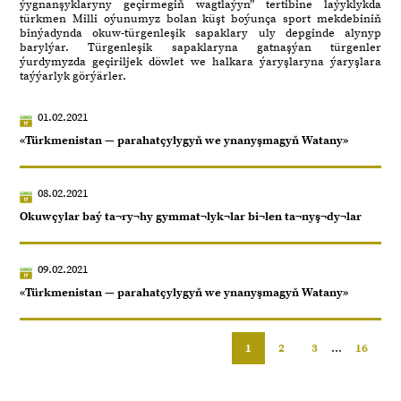
ýygnanşyklaryny geçirmegiň wagtlaýyn” tertibine laýyklykda
türkmen Milli oýunumyz bolan küşt boýunça sport mekdebiniň
binýadynda okuw-türgenleşik sapaklary uly depginde alynyp
barylýar. Türgenleşik sapaklaryna gatnaşýan türgenler
ýurdymyzda geçiriljek döwlet we halkara ýaryşlaryna ýaryşlara
taýýarlyk görýärler.
01.02.2021
«Türkmenistan — parahatçylygyň we ynanyşmagyň Watany»
08.02.2021
Okuwçylar baý ta¬ry¬hy gymmat¬lyk¬lar bi¬len ta¬nyş¬dy¬lar
09.02.2021
«Türkmenistan — parahatçylygyň we ynanyşmagyň Watany»
1
2
3
...
16