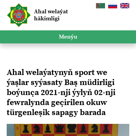
Ahal welaýat
häkimligi
Menýu
Ahal welaýatynyň sport we
ýaşlar syýasaty Baş müdirligi
boýunça 2021-nji ýylyň 02-nji
fewralynda geçirilen okuw
türgenleşik sapagy barada