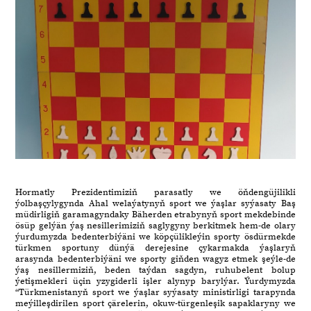
Hormatly Prezidentimiziň parasatly we öňdengüjilikli
ýolbaşçylygynda Ahal welaýatynyň sport we ýaşlar syýasaty Baş
müdirligiň garamagyndaky Bäherden etrabynyň sport mekdebinde
ösüp gelýän ýaş nesillerimiziň saglygyny berkitmek hem-de olary
ýurdumyzda bedenterbiýäni we köpçülikleýin sporty ösdürmekde
türkmen sportuny dünýä derejesine çykarmakda ýaşlaryň
arasynda bedenterbiýäni we sporty giňden wagyz etmek şeýle-de
ýaş nesillermiziň, beden taýdan sagdyn, ruhubelent bolup
ýetişmekleri üçin yzygiderli işler alynyp barylýar. Ýurdymyzda
“Türkmenistanyň sport we ýaşlar syýasaty ministirligi tarapynda
meýilleşdirilen sport çärelerin, okuw-türgenleşik sapaklaryny we