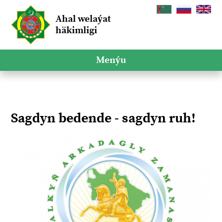
Ahal welaýat
häkimligi
Menýu
Sagdyn bedende - sagdyn ruh!