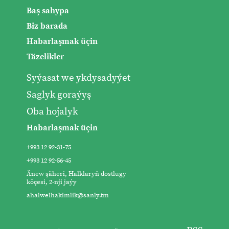
Baş sahypa
Biz barada
Habarlaşmak üçin
Täzelikler
Syýasat we ykdysadyýet
Saglyk goraýyş
Oba hojalyk
Habarlaşmak üçin
+993 12 92-31-75
+993 12 92-56-45
Änew şäheri, Halklaryň dostlugy
köçesi, 2-nji jaýy
ahalwelhakimlik@sanly.tm