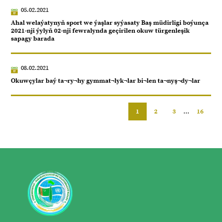
05.02.2021
Ahal welaýatynyň sport we ýaşlar syýasaty Baş müdirligi boýunça
2021-nji ýylyň 02-nji fewralynda geçirilen okuw türgenleşik
sapagy barada
08.02.2021
Okuwçylar baý ta¬ry¬hy gymmat¬lyk¬lar bi¬len ta¬nyş¬dy¬lar
1
2
3
...
16