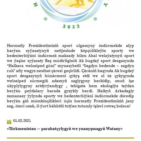
Hormatly Prezidentimiziň sport ulgamyny ösdürmekde alyp
barýan syýasatynyň netijesinde köpçülikleýin sporty we
bedenterbiýäni ösdürmek maksady bilen Ahal welaýatynyň sport
we ýaşlar syýasaty Baş müdirliginiň Ak bugdaý sport desgasynda
“Halkara welosiped güni” mynasybetli “Sagdyn bedende – sagdyn
ruh” atly wagyz nesihat çäresi geçirildi. Çäräniň başynda Ak bugdaý
sport desgasynyň hünärmeni çykyş etdi we ol öz çykyşynda
welosiped sürmegiň adamyň saglygyny berkidip, onuň işe
ukyplylygyny artdyrýandygy , tebigata hem ekologiýa taýdan
berýän peýdalary barada gyzykly berdi. Halkyň Arkadagly
zamanasy ýylynda sporty we bedenterbiýäni ösdürmekde döredip
berýän giň mümkinçilikleri üçin hormatly Prezidentimiziň jany
sag, ömri uzak, il-ýurt bähbitli tutýan tutumly işleri rowaç bolsun!
01.02.2021
«Türkmenistan — parahatçylygyň we ynanyşmagyň Watany»