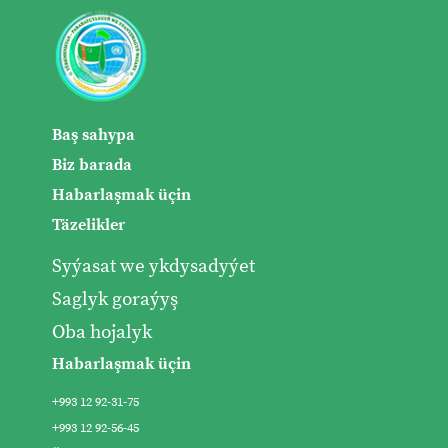
Baş sahypa
Biz barada
Habarlaşmak üçin
Täzelikler
Syýasat we ykdysadyýet
Saglyk goraýyş
Oba hojalyk
Habarlaşmak üçin
+993 12 92-31-75
+993 12 92-56-45