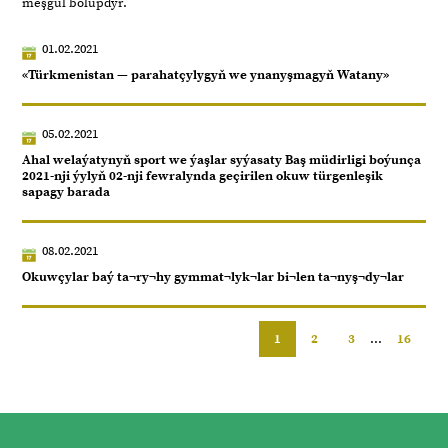
meşgul bolupdyr.
01.02.2021
«Türkmenistan — parahatçylygyň we ynanyşmagyň Watany»
05.02.2021
Ahal welaýatynyň sport we ýaşlar syýasaty Baş müdirligi boýunça
2021-nji ýylyň 02-nji fewralynda geçirilen okuw türgenleşik
sapagy barada
08.02.2021
Okuwçylar baý ta¬ry¬hy gymmat¬lyk¬lar bi¬len ta¬nyş¬dy¬lar
1
2
3
...
16