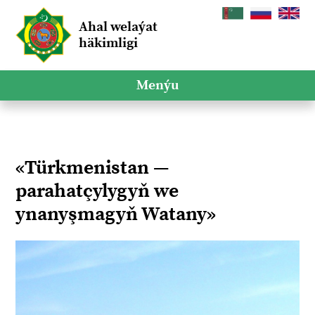
Ahal welaýat
häkimligi
Menýu
«Türkmenistan —
parahatçylygyň we
ynanyşmagyň Watany»