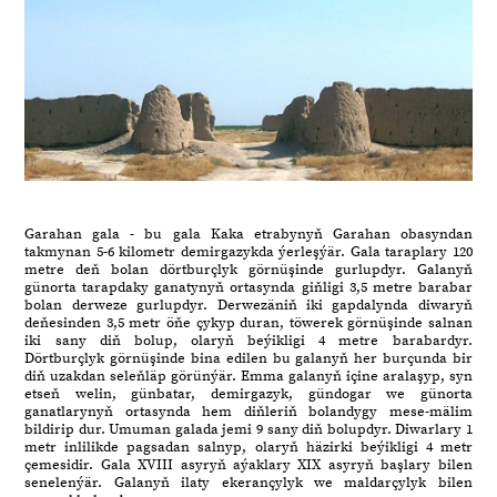
Garahan gala - bu gala Kaka etrabynyň Garahan obasyndan
takmynan 5-6 kilometr demirgazykda ýerleşýär. Gala taraplary 120
metre deň bolan dörtburçlyk görnüşinde gurlupdyr. Galanyň
günorta tarapdaky ganatynyň ortasynda giňligi 3,5 metre barabar
bolan derweze gurlupdyr. Derwezäniň iki gapdalynda diwaryň
deňesinden 3,5 metr öňe çykyp duran, töwerek görnüşinde salnan
iki sany diň bolup, olaryň beýikligi 4 metre barabardyr.
Dörtburçlyk görnüşinde bina edilen bu galanyň her burçunda bir
diň uzakdan seleňläp görünýär. Emma galanyň içine aralaşyp, syn
etseň welin, günbatar, demirgazyk, gündogar we günorta
ganatlarynyň ortasynda hem diňleriň bolandygy mese-mälim
bildirip dur. Umuman galada jemi 9 sany diň bolupdyr. Diwarlary 1
metr inlilikde pagsadan salnyp, olaryň häzirki beýikligi 4 metr
çemesidir. Gala XVIII asyryň aýaklary XIX asyryň başlary bilen
senelenýär. Galanyň ilaty ekerançylyk we maldarçylyk bilen