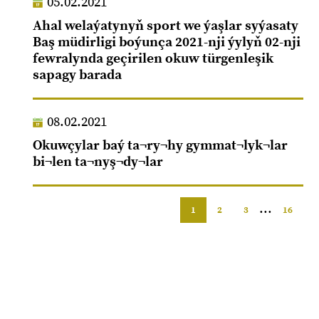
05.02.2021
Ahal welaýatynyň sport we ýaşlar syýasaty
Baş müdirligi boýunça 2021-nji ýylyň 02-nji
fewralynda geçirilen okuw türgenleşik
sapagy barada
08.02.2021
Okuwçylar baý ta¬ry¬hy gymmat¬lyk¬lar
bi¬len ta¬nyş¬dy¬lar
...
1
2
3
16