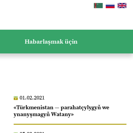
Habarlaşmak üçin
01.02.2021
«Türkmenistan — parahatçylygyň we
ynanyşmagyň Watany»