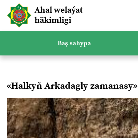
Ahal welaýat
häkimligi
Baş sahypa
«Halkyň Arkadagly zamanasy»