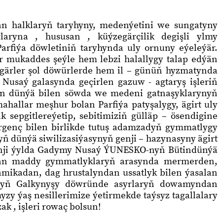
an halklaryň taryhyny, medenýetini we sungatyny
laryna , hususan , küýzegärçilik degişli ylmy
arfiýa döwletiniň taryhynda uly ornuny eýeleýär.
r mukaddes şeýle hem lebzi halallygy talap edýän
ýzegärler şol döwürlerde hem il – günüň hyzmatynda
 Nusaý galasynda geçirlen gazuw - agtaryş işleriň
tin dünýä bilen söwda we medeni gatnaşyklarynyň
hallar meşhur bolan Parfiýa patyşalygy, ägirt uly
ik sepgitlereýetip, sebitimiziň gülläp – ösendigine
genç bilen birlikde tutuş adamzadyň gymmatlygy
 dünýä siwilizasiýasynyň genji – hazynasyny ägirt
-nji ýylda Gadymy Nusaý ÝUNESKO-nyň Bütindünýä
ylan maddy gymmatlyklaryň arasynda mermerden,
mikadan, dag hrustalyndan ussatlyk bilen ýasalan
ynyň Galkynyşy döwründe asyrlaryň dowamyndan
y ýaş nesillerimize ýetirmekde taýsyz tagallalary
k , işleri rowaç bolsun!