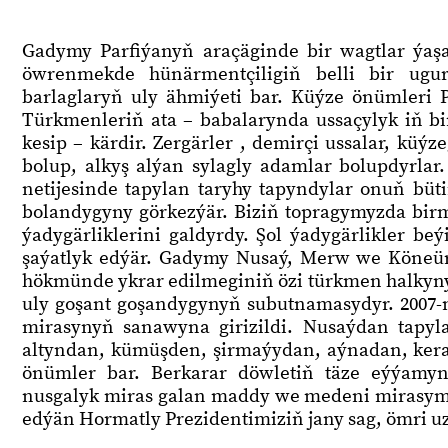
Gadymy Parfiýanyň araçäginde bir wagtlar ýaş
öwrenmekde hünärmentçiligiň belli bir ugur
barlaglaryň uly ähmiýeti bar. Küýze önümleri P
Türkmenleriň ata – babalarynda ussaçylyk iň bi
kesip – kärdir. Zergärler , demirçi ussalar, kü
bolup, alkyş alýan sylagly adamlar bolupdyrlar.
netijesinde tapylan taryhy tapyndylar onuň bü
bolandygyny görkezýär. Biziň topragymyzda birma
ýadygärliklerini galdyrdy. Şol ýadygärlikler beý
şaýatlyk edýär. Gadymy Nusaý, Merw we Köneür
hökmünde ykrar edilmeginiň özi türkmen halkynyň
uly goşant goşandygynyň subutnamasydyr. 2007
mirasynyň sanawyna girizildi. Nusaýdan tap
altyndan, kümüşden, şirmaýydan, aýnadan, kera
önümler bar. Berkarar döwletiň täze eýýam
nusgalyk miras galan maddy we medeni mirasymyz
edýän Hormatly Prezidentimiziň jany sag, ömri uza