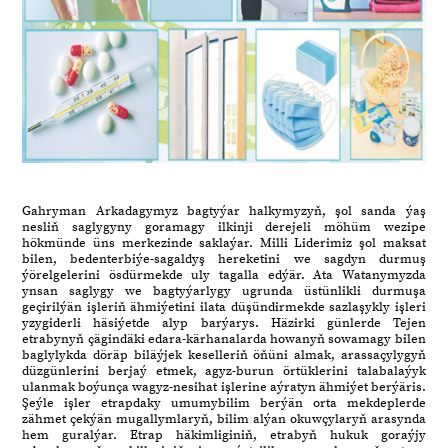
Gahryman Arkadagymyz bagtyýar halkymyzyň, şol sanda ýaş
nesliň saglygyny goramagy ilkinji derejeli möhüm wezipe
hökmünde üns merkezinde saklaýar. Milli Liderimiz şol maksat
bilen, bedenterbiýe-sagaldyş hereketini we sagdyn durmuş
ýörelgelerini ösdürmekde uly tagalla edýär. Ata Watanymyzda
ynsan saglygy we bagtyýarlygy ugrunda üstünlikli durmuşa
geçirilýän işleriň ähmiýetini ilata düşündirmekde sazlaşykly işleri
yzygiderli häsiýetde alyp barýarys. Häzirki günlerde Tejen
etrabynyň çägindäki edara-kärhanalarda howanyň sowamagy bilen
baglylykda döräp biläýjek keselleriň öňüni almak, arassaçylygyň
düzgünlerini berjaý etmek, agyz-burun örtüklerini talabalaýyk
ulanmak boýunça wagyz-nesihat işlerine aýratyn ähmiýet berýäris.
Şeýle işler etrapdaky umumybilim berýän orta mekdeplerde
zähmet çekýän mugallymlaryň, bilim alýan okuwçylaryň arasynda
hem guralýar. Etrap häkimliginiň, etrabyň hukuk goraýjy