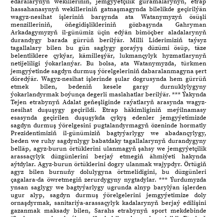
edaralarynyň wekilleriniň, jemgyýetçilik guramalarynyň, etrap
hassahanasynyň wekilleriniň gatnaşmagynda bilelikde geçirilýän
wagyz-nesihat işleriniň barşynda ata Watanymyzyň ösüşli
menzilleriniň, öňegidişlikleriniň gözbaşynda Gahryman
Arkadagymyzyň il-günümiz üçin edýän bimöçber aladalarynyň
durandygy barada gürrüň berilýär. Milli Liderimiziň taýsyz
tagallalary bilen bu gün saglygy goraýyş düzümi ösüp, täze
belentliklere çykýar, kämilleşýär, lukmançylyk hyzmatlarynyň
netijeliligi ýokarlanýar. Bu bolsa, ata Watanymyzda, türkmen
jemgyýetinde sagdyn durmuş ýörelgeleriniň dabaralanmagyna şert
döredýär. Wagyz-nesihat işlerinde şular dogrusynda hem gürrüň
etmek bilen, bedeniň kesele garşy durnuklylygyny
ýokarlandyrmak boýunça degerli maslahatlar berilýär. *** Ýakynda
Tejen etrabynyň Adalat geňeşliginde raýatlaryň arasynda wagyz-
nesihat duşuşygy geçirildi. Etrap häkimliginiň meýilnamasy
esasynda geçirilen duşuşykda çykyş edenler jemgyýetimizde
sagdyn durmuş ýörelgesini pugtalandyrmagyň özeninde hormatly
Prezidentimiziň il-günümiziň bagtyýarlygy we abadançylygy,
beden we ruhy sagdynlygy babatdaky tagallalarynyň durandygyny
belläp, agyz-burun örtüklerini ulanmagyň şahsy we jemgyýetçilik
arassaçylyk düzgünlerini berjaý etmegiň ähmiýeti hakynda
aýtdylar. Agyz-burun örtüklerini dogry ulanmak wajypdyr. Örtügiň
agyz bilen burnuňy dolulygyna örtmelidigini, bu düzgünleri
çagalara-da öwretmegiň zerurdygyny nygtadylar. *** Ýurdumyzda
ynsan saglygy we bagtyýarlygy ugrunda alnyp barylýan işlerden
ugur alyp, sagdyn durmuş ýörelgelerini jemgyýetimize doly
ornaşdyrmak, sanitariýa-arassaçylyk kadalarynyň berjaý edilişini
gazanmak maksady bilen, Sarahs etrabynyň sport mekdebinde