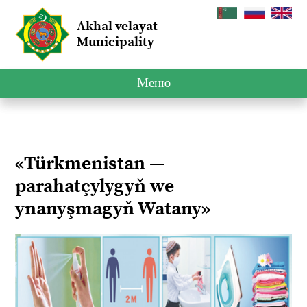
Akhal velayat
Municipality
Меню
«Türkmenistan —
parahatçylygyň we
ynanyşmagyň Watany»