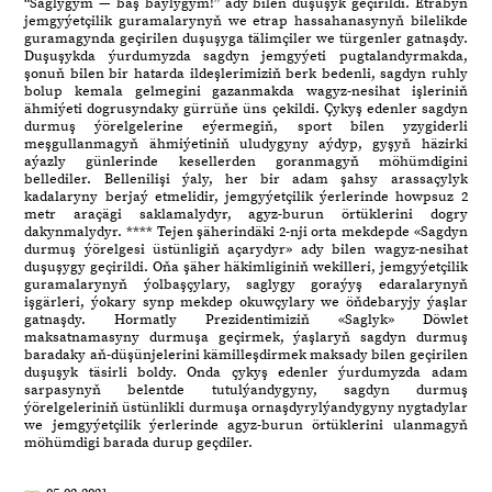
“Saglygym — baş baýlygym!” ady bilen duşuşyk geçirildi. Etrabyň
jemgyýetçilik guramalarynyň we etrap hassahanasynyň bilelikde
guramagynda geçirilen duşuşyga tälimçiler we türgenler gatnaşdy.
Duşuşykda ýurdumyzda sagdyn jemgyýeti pugtalandyrmakda,
şonuň bilen bir hatarda ildeşlerimiziň berk bedenli, sagdyn ruhly
bolup kemala gelmegini gazanmakda wagyz-nesihat işleriniň
ähmiýeti dogrusyndaky gürrüňe üns çekildi. Çykyş edenler sagdyn
durmuş ýörelgelerine eýermegiň, sport bilen yzygiderli
meşgullanmagyň ähmiýetiniň uludygyny aýdyp, gyşyň häzirki
aýazly günlerinde kesellerden goranmagyň möhümdigini
bellediler. Bellenilişi ýaly, her bir adam şahsy arassaçylyk
kadalaryny berjaý etmelidir, jemgyýetçilik ýerlerinde howpsuz 2
metr araçägi saklamalydyr, agyz-burun örtüklerini dogry
dakynmalydyr. **** Tejen şäherindäki 2-nji orta mekdepde «Sagdyn
durmuş ýörelgesi üstünligiň açarydyr» ady bilen wagyz-nesihat
duşuşygy geçirildi. Oňa şäher häkimliginiň wekilleri, jemgyýetçilik
guramalarynyň ýolbaşçylary, saglygy goraýyş edaralarynyň
işgärleri, ýokary synp mekdep okuwçylary we öňdebaryjy ýaşlar
gatnaşdy. Hormatly Prezidentimiziň «Saglyk» Döwlet
maksatnamasyny durmuşa geçirmek, ýaşlaryň sagdyn durmuş
baradaky aň-düşünjelerini kämilleşdirmek maksady bilen geçirilen
duşuşyk täsirli boldy. Onda çykyş edenler ýurdumyzda adam
sarpasynyň belentde tutulýandygyny, sagdyn durmuş
ýörelgeleriniň üstünlikli durmuşa ornaşdyrylýandygyny nygtadylar
we jemgyýetçilik ýerlerinde agyz-burun örtüklerini ulanmagyň
möhümdigi barada durup geçdiler.