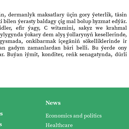
, dermanlyk maksatlary üçin gory ýeterlik, täsin
 bilen ýerasty baldagy çig mal bolup hyzmat edýär.
oidler, efir ýagy, C witamini, sakyz we krahmal
ylygynda ýokary dem alyş ýollarynyň kesellerinde,
ysmada, onkibarmak içegäniň sökelliklerinde ir
ýan gadym zamanlardan bäri belli. Bu ýerde ony
. Buýan iýmit, konditer, reňk senagatynda, dürli
News
s
Economics and politics
s
Healthcare