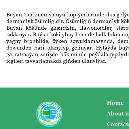
Buýan Türkmenistanyň köp ýerlerinde duş gelýän
dermanlyk ösümligidir. Ösümligiň dermanlyk köki
Buýan kökünde glisirrizin, flawonoidler, ster
saklanýar. Buýan köki ylmy hem-de halk lukmanç
ýagny bronhitde, öýken sowuklamasynda, demg
döwürden bäri ulanylyp gelinýär. Hytaýda bu
garratmaýan serişde hökmünde peýdalanypdyrlar
içgileri taýýarlamakda giňden ulanylýar.
Home
About u
Contact