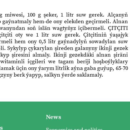
 miwesi, 100 g şeker, 1 litr suw gerek. Alçanyň
ap gaýnatmaly hem-de ony elekden geçirmeli. Alnan
wanyndan soň islän wagtyňyz içibermeli. ÇITÇITI
tçiti oty we 1 litr suw gerek. Çitçitiniň ýaşajyk
rmeli hem ony 0,5 litr gaýnadylyň sowadylan suw
. Sykylyp çykarylan şireden galanyny ikinji gezek
p şiresini almaly. Ikinji gezekdäki alnan şiräni
witaminli içgileri we tagam beriji hoşboýlyklary
lamak üçin ony ýarym litrlik aýna gaba guýup, 65-70
zyny berk ýapyp, salkyn ýerde saklamaly.
News
s