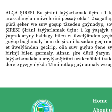
ALÇA ŞIRESI Bu şiräni taýýarlamak üçin : 1 kg
arassalanylan miwelerini pessaý otda 1-2 sagatl
pürä şeker we suw goşup täzeden gaýnadyp, so
ŞIRESI Şiräni taýýarlamak üçin: 1 kg ýaşajyk çi
ýapraklaryny baldagy bilen et üwelýänden geçi
guýup buglamaly hem-de şiräni hasadan geçirmeli
et üwelýänden geçirip, oňa suw guýup ýene syky
birinji bilen garmaly. Alnan şire dürli ýarym 
taýýarlamakda ulanylýar.Şiräni uzak möhletli sak
dereje gyzgynlykda 15 minutlap gaýnatmaly we ag
Home
About u