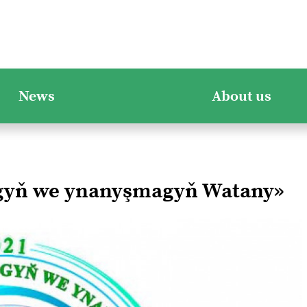
News
About us
ygyň we ynanyşmagyň Watany»