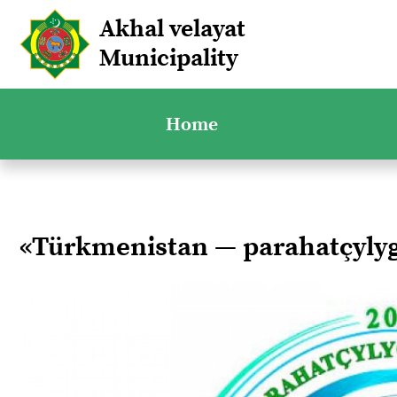
Akhal velayat
Municipality
Home
«Türkmenistan — parahatçyl