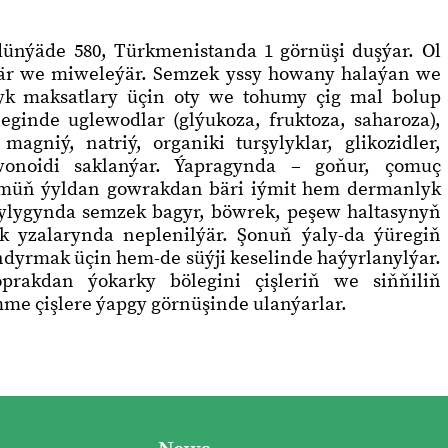
ünýäde 580, Türkmenistanda 1 görnüşi duşýar. Ol
är we miweleýär. Semzek yssy howany halaýan we
k maksatlary üçin oty we tohumy çig mal bolup
ginde uglewodlar (glýukoza, fruktoza, saharoza),
 magniý, natriý, organiki turşylyklar, glikozidler,
lawonoidi saklanýar. Ýapragynda – goňur, çomuç
 müň ýyldan gowrakdan bäri iýmit hem dermanlyk
ylygynda semzek bagyr, böwrek, peşew haltasynyň
 yzalarynda neplenilýär. Şonuň ýaly-da ýüregiň
ndyrmak üçin hem-de süýji keselinde haýyrlanylýar.
rakdan ýokarky bölegini çişleriň we siňňiliň
me çişlere ýapgy görnüşinde ulanýarlar.