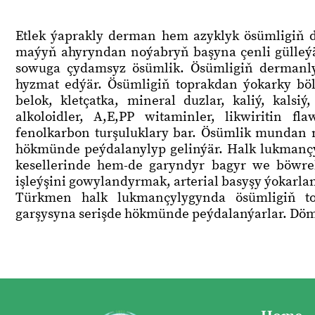
Etlek ýaprakly derman hem azyklyk ösümligiň d
maýyň ahyryndan noýabryň başyna çenli gülleý
sowuga çydamsyz ösümlik. Ösümligiň dermanly
hyzmat edýär. Ösümligiň toprakdan ýokarky böle
belok, kletçatka, mineral duzlar, kaliý, kalsiý,
alkoloidler, A,E,PP witaminler, likwiritin f
fenolkarbon turşuluklary bar. Ösümlik mundan
hökmünde peýdalanylyp gelinýär. Halk lukmanç
kesellerinde hem-de garyndyr bagyr we böwrek
işleýşini gowylandyrmak, arterial basyşy ýokarla
Türkmen halk lukmançylygynda ösümligiň top
garşysyna serişde hökmünde peýdalanýarlar. Döm