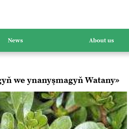
News
About us
ygyň we ynanyşmagyň Watany»