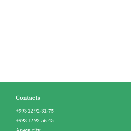
Contacts
+993 12 92-31-75
+993 12 92-56-45
Anew city,