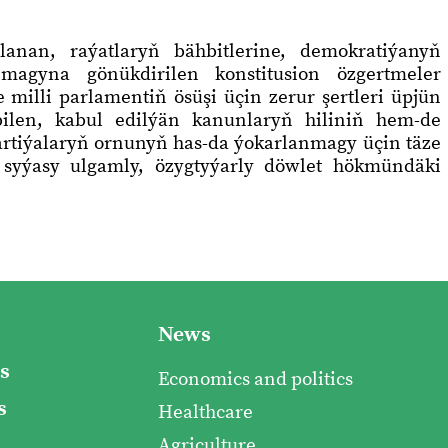
anan, raýatlaryň bähbitlerine, demokratiýanyň
nmagyna gönükdirilen konstitusion özgertmeler
illi parlamentiň ösüşi üçin zerur şertleri üpjün
bilen, kabul edilýän kanunlaryň hiliniň hem-de
rtiýalaryň ornunyň has-da ýokarlanmagy üçin täze
 syýasy ulgamly, özygtyýarly döwlet hökmündäki
News
s
Economics and politics
s
Healthcare
Agriculture