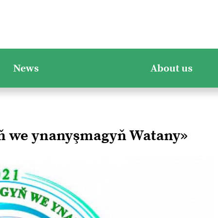
News
About us
yň we ynanyşmagyň Watany»