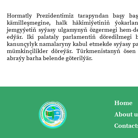
Hormatly Prezidentimiz tarapyndan başy başl
kämilleşmegine, halk häkimiýetiniň ýokarla
jemgyýetiň syýasy ulgamynyň özgermegi hem-de m
edýär. Iki palataly parlamentiň döredilmegi 
kanunçylyk namalaryny kabul etmekde syýasy pa
mümkinçilikler döreýär. Türkmenistanyň ösen
abraýy barha belende göterilýär.
Home
About u
Contact