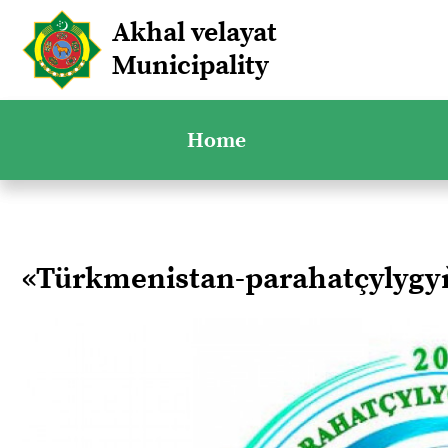
Akhal velayat
Municipality
Home
«Türkmenistan-parahatçylyg