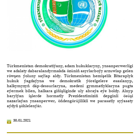
Türkmenistan demokratiýany, adam hukuklaryny, ynsanperwerligi
we adalaty dabaralandyrmakda özüniň asyrlarboýy arzuwlap gelen
röwşen ýoluny saýlap aldy. Türkmenistan hemişelik Bitaraplyk
hukuk ýagdaýyna we demokratik ýörelgelere esaslanyp,
halkymyzyň däp-dessurlaryna, medeni gymmatlyklaryna pugta
eýermek bilen, halkara giňişliginde uly abraýa eýe boldy. Alnyp
barylýan işlerde hormatly Prezidentimiziň depginli ösüşi
nazarlaýan ynsanperwer, öňdengörüjilikli we parasatly syýasaty
aýdyň şöhlelenýär.
30.01.2021