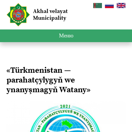
Akhal velayat
Municipality
Меню
«Türkmenistan —
parahatçylygyň we
ynanyşmagyň Watany»