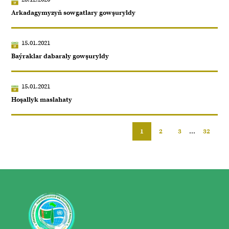
Arkadagymyzyň sowgatlary gowşuryldy
15.01.2021
Baýraklar dabaraly gowşuryldy
15.01.2021
Hoşallyk maslahaty
1
2
3
...
32