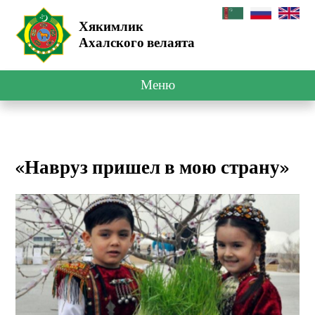
Хякимлик
Ахалского велаята
Меню
«Навруз пришел в мою страну»