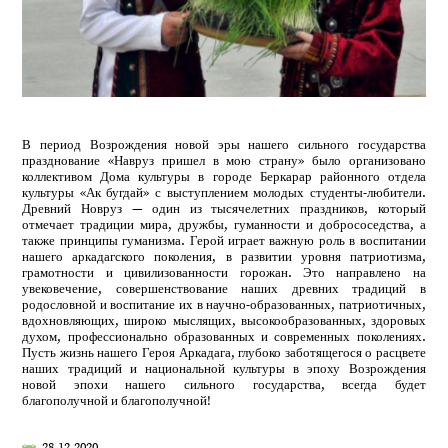
В период Возрождения новой эры нашего сильного государства
празднование «Навруз пришел в мою страну» было организовано
коллективом Дома культуры в городе Беркарар районного отдела
культуры «Ак бугдай» с выступлением молодых студенты-любители.
Древний Новруз — один из тысячелетних праздников, который
отмечает традиции мира, дружбы, гуманности и добрососедства, а
также принципы гуманизма. Герой играет важную роль в воспитании
нашего аркадагского поколения, в развитии уровня патриотизма,
грамотности и цивилизованности горожан. Это направлено на
увековечение, совершенствование наших древних традиций в
родословной и воспитание их в научно-образованных, патриотичных,
вдохновляющих, широко мыслящих, высокообразованных, здоровых
духом, профессионально образованных и современных поколениях.
Пусть жизнь нашего Героя Аркадага, глубоко заботящегося о расцвете
наших традиций и национальной культуры в эпоху Возрождения
новой эпохи нашего сильного государства, всегда будет
благополучной и благополучной!
28.12.2020