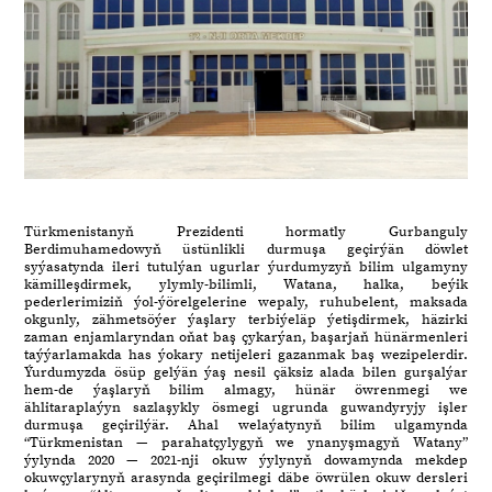
Türkmenistanyň Prezidenti hormatly Gurbanguly
Berdimuhamedowyň üstünlikli durmuşa geçirýän döwlet
syýasatynda ileri tutulýan ugurlar ýurdumyzyň bilim ulgamyny
kämilleşdirmek, ylymly-bilimli, Watana, halka, beýik
pederlerimiziň ýol-ýörelgelerine wepaly, ruhubelent, maksada
okgunly, zähmetsöýer ýaşlary terbiýeläp ýetişdirmek, häzirki
zaman enjamlaryndan oňat baş çykarýan, başarjaň hünärmenleri
taýýarlamakda has ýokary netijeleri gazanmak baş wezipelerdir.
Ýurdumyzda ösüp gelýän ýaş nesil çäksiz alada bilen gurşalýar
hem-de ýaşlaryň bilim almagy, hünär öwrenmegi we
ählitaraplaýyn sazlaşykly ösmegi ugrunda guwandyryjy işler
durmuşa geçirilýär. Ahal welaýatynyň bilim ulgamynda
“Türkmenistan — parahatçylygyň we ynanyşmagyň Watany”
ýylynda 2020 — 2021-nji okuw ýylynyň dowamynda mekdep
okuwçylarynyň arasynda geçirilmegi däbe öwrülen okuw dersleri