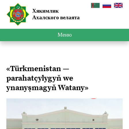
Хякимлик
Ахалского велаята
Меню
«Türkmenistan —
parahatçylygyň we
ynanyşmagyň Watany»