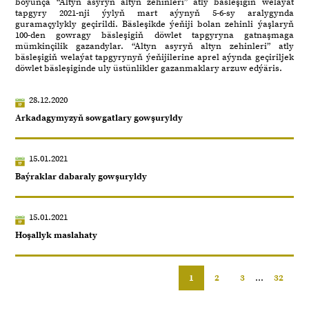
boýunça “Altyn asyryň altyn zehinleri” atly bäsleşigiň welaýat
tapgyry 2021-nji ýylyň mart aýynyň 5-6-sy aralygynda
guramaçylykly geçirildi. Bäsleşikde ýeňiji bolan zehinli ýaşlaryň
100-den gowragy bäsleşigiň döwlet tapgyryna gatnaşmaga
mümkinçilik gazandylar. “Altyn asyryň altyn zehinleri” atly
bäsleşigiň welaýat tapgyrynyň ýeňijilerine aprel aýynda geçiriljek
döwlet bäsleşiginde uly üstünlikler gazanmaklary arzuw edýäris.
28.12.2020
Arkadagymyzyň sowgatlary gowşuryldy
15.01.2021
Baýraklar dabaraly gowşuryldy
15.01.2021
Hoşallyk maslahaty
1
2
3
...
32