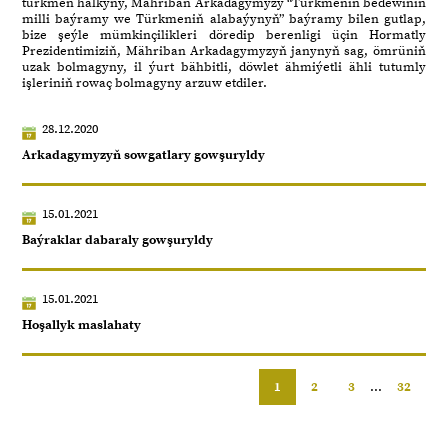
türkmen halkyny, Mähriban Arkadagymyzy “Türkmeniň bedewiniň
milli baýramy we Türkmeniň alabaýynyň” baýramy bilen gutlap,
bize şeýle mümkinçilikleri döredip berenligi üçin Hormatly
Prezidentimiziň, Mähriban Arkadagymyzyň janynyň sag, ömrüniň
uzak bolmagyny, il ýurt bähbitli, döwlet ähmiýetli ähli tutumly
işleriniň rowaç bolmagyny arzuw etdiler.
28.12.2020
Arkadagymyzyň sowgatlary gowşuryldy
15.01.2021
Baýraklar dabaraly gowşuryldy
15.01.2021
Hoşallyk maslahaty
1
2
3
...
32