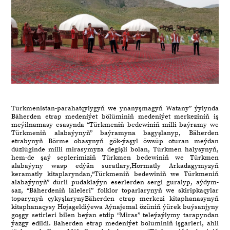
Türkmenistan-parahatçylygyň we ynanyşmagyň Watany” ýylynda
Bäherden etrap medeniýet bölüminiň medeniýet merkeziniň iş
meýilnamasy esasynda “Türkmeniň bedewiniň milli baýramy we
Türkmeniň alabaýynyň” baýramyna bagyşlanyp, Bäherden
etrabynyň Börme obasynyň gök-ýaşyl öwsüp oturan meýdan
düzlüginde milli mirasymyza degişli bolan, Türkmen halysynyň,
hem-de şaý seplerimiziň Türkmen bedewiniň we Türkmen
alabaýyny wasp edýän suratlary,Hormatly Arkadagymyzyň
keramatly kitaplaryndan,“Türkmeniň bedewiniň we Türkmeniň
alabaýynyň” dürli pudaklaýyn eserlerden sergi guralyp, aýdym-
saz, “Bäherdeniň läleleri” folklor toparlarynyň we skiripkaçylar
toparynyň çykyşlarynyBäherden etrap merkezi kitaphanasynyň
kitaphanaçysy Hojageldiýewa Aýnajemal özüniň ýürek buýsanjyny
goşgy setirleri bilen beýan etdip “Miras” teleýaýlymy tarapyndan
ýazgy edildi. Bäherden etrap medeniýet bölüminiň işgärleri, ähli