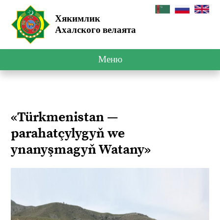
Хякимлик
Ахалского велаята
Меню
«Türkmenistan —
parahatçylygyň we
ynanyşmagyň Watany»