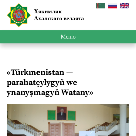
Хякимлик
Ахалского велаята
Меню
«Türkmenistan —
parahatçylygyň we
ynanyşmagyň Watany»