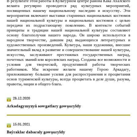
В результате этой работы в Культурном центре района Кака Ахалского
велаята регулярно проводится ряд культурных мероприятий,
посвященных нашему национальному наследию и искусству. Эти
мероприятия включают выставки старинных национальных костюмов
нашей национальной культуры и национальных костюмов с целью
передачи их подрастающему поколению. В контексте событий
принципы и традиции нашей национальной культуры составляют
основу благополучия нашего народа. Он широко используется в
народном творчестве, давшим ряд выдающихся литературных и
художественных произведений. Культура, наши художники, внесшие
значительный вклад в развитие и совершенствование нашей культуры,
искусства, заслуживают престижных государственных наград,
почетных званий или королевских наград. Созданы все возможности и
условия для творческой, продуктивной работы творческих
работников. Мы искренне желаем нашему Герою Аркадагу,
приложившему большие усилия для распространения и процветания
основ туркменской культуры, всегда процветать в деле души, разума,
правоты, нации и общего блага.
28.12.2020
Arkadagymyzyň sowgatlary gowşuryldy
15.01.2021
Baýraklar dabaraly gowşuryldy