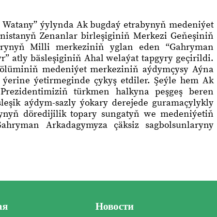
 Watany” ýylynda Ak bugdaý etrabynyň medeniýet
stanyň Zenanlar birleşiginiň Merkezi Geňeşiniň
arynyň Milli merkeziniň yglan eden “Gahryman
tly bäsleşiginiň Ahal welaýat tapgyry geçirildi.
bölüminiň medeniýet merkeziniň aýdymçysy Aýna
ýerine ýetirmeginde çykyş etdiler. Şeýle hem Ak
Prezidentimiziň türkmen halkyna peşgeş beren
sleşik aýdym-sazly ýokary derejede guramaçylykly
bynyň döredijilik topary sungatyň we medeniýetiň
Gahryman Arkadagymyza çäksiz sagbolsunlaryny
ая
Новости