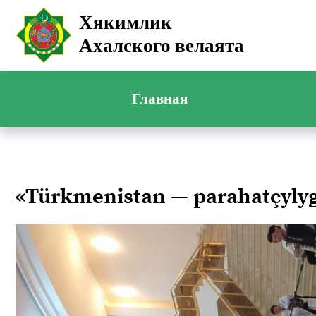
Хякимлик
Ахалского велаята
Главная
«Türkmenistan — parahatçyl