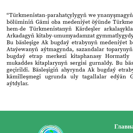
“Türkmenistan-parahatçylygyň we ynanyşmagyň
bölüminiň Gämi oba medeniýet öýünde Türkmeni
hem-de Türkmenistanyň Kärdeşler arkalaşykl
Arkadagyň kitaby-umumyadamzat gymmatlygydyr” a
Bu bäsleşige Ak bugdaý etrabynyň medeniýet 
Ataýewanyň aýtmagynda, sazandalar toparynyň 
bugdaý etrap merkezi kitaphanasy Hormatly 
mukaddes kitaplarynyň sergisi gurnaldy. Bu bä
geçirildi. Bäsleşigiň ahyrynda Ak bugdaý etra
kämilleşmegi ugrunda uly tagallalar edýän 
aýtdylar.
Главн