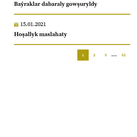
Baýraklar dabaraly gowşuryldy
15.01.2021
Hoşallyk maslahaty
...
1
2
3
32