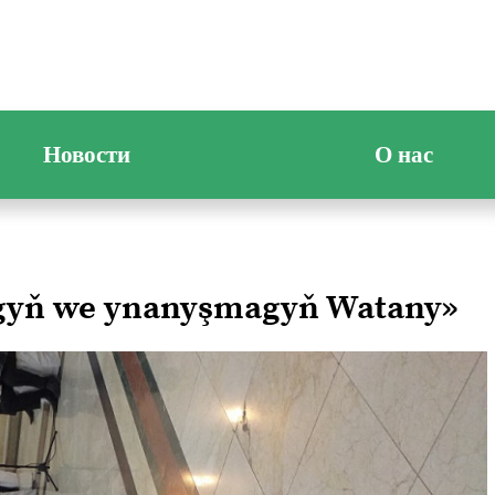
Новости
О нас
ygyň we ynanyşmagyň Watany»