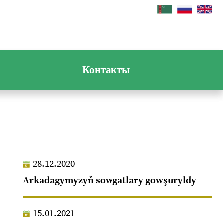
Контакты
28.12.2020
Arkadagymyzyň sowgatlary gowşuryldy
15.01.2021