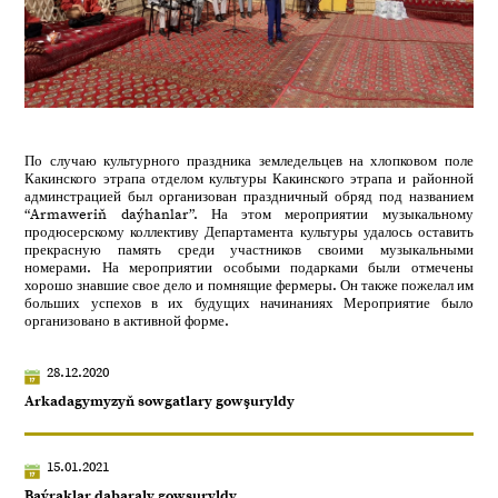
По случаю культурного праздника земледельцев на хлопковом поле
Какинского этрапа отделом культуры Какинского этрапа и районной
админстрацией был организован праздничный обряд под названием
“Armaweriň daýhanlar”. На этом мероприятии музыкальному
продюсерскому коллективу Департамента культуры удалось оставить
прекрасную память среди участников своими музыкальными
номерами. На мероприятии особыми подарками были отмечены
хорошо знавшие свое дело и помнящие фермеры. Он также пожелал им
больших успехов в их будущих начинаниях Мероприятие было
организовано в активной форме.
28.12.2020
Arkadagymyzyň sowgatlary gowşuryldy
15.01.2021
Baýraklar dabaraly gowşuryldy