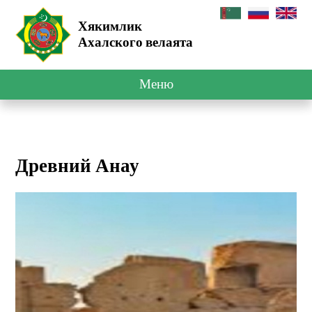
Хякимлик
Ахалского велаята
Меню
Древний Анау