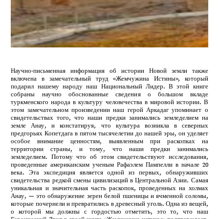
Научно-письменная информация об истории Новой земли также
включена в замечательный труд «Жемчужина Истины», который
подарил нашему народу наш Национальный Лидер. В этой книге
собраны научно обоснованные сведения о большом вкладе
туркменского народа в культуру человечества в мировой истории. В
этом замечательном произведении наш герой Аркадаг упоминает о
свидетельствах того, что наши предки занимались земледелием на
земле Анау, и констатируя, что культура возникла в северных
предгорьях Копетдага в пятом тысячелетии до нашей эры, он уделяет
особое внимание ценностям, выявленным при раскопках на
территории страны, и тому, что наши предки занимались
земледелием. Потому что об этом свидетельствуют исследования,
проведенные американским ученым Рафаэлем Пампелли в начале 20
века. Эта экспедиция является одной из первых, обнаруживших
свидетельства редкой смены цивилизаций в Центральной Азии. Самая
уникальная и значительная часть раскопок, проведенных на холмах
Анау, — это обнаружение зерен белой пшеницы и ячменной соломы,
которые почернели и превратились в древесный уголь. Одна из вещей,
о которой мы должны с гордостью отметить, это то, что наш