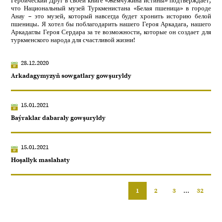
Героический Друг в своей книге «Жемчужина истины» подтверждает,
что Национальный музей Туркменистана «Белая пшеница» в городе
Анау – это музей, который навсегда будет хронить историю белой
пшеницы. Я хотел бы поблагодарить нашего Героя Аркадага, нашего
Аркадаглы Героя Сердара за те возможности, которые он создает для
туркменского народа для счастливой жизни!
28.12.2020
Arkadagymyzyň sowgatlary gowşuryldy
15.01.2021
Baýraklar dabaraly gowşuryldy
15.01.2021
Hoşallyk maslahaty
1
2
3
...
32