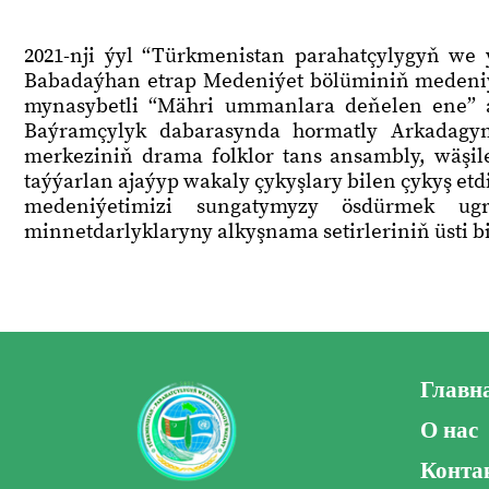
2021-nji ýyl “Türkmenistan parahatçylygyň w
Babadaýhan etrap Medeniýet bölüminiň medeniý
mynasybetli “Mähri ummanlara deňelen ene” at
Baýramçylyk dabarasynda hormatly Arkadagy
merkeziniň drama folklor tans ansambly, wäşil
taýýarlan ajaýyp wakaly çykyşlary bilen çykyş et
medeniýetimizi sungatymyzy ösdürmek ug
minnetdarlyklaryny alkyşnama setirleriniň üsti b
Главн
О нас
Конта