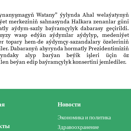
e ynanyşmagyň Watany” ýylynda Ahal welaýatynyň
et merkeziniň sahnasynda Halkara zenanlar güni
ly aýdym-sazly baýramçylyk dabarasy geçirildi.
myzy wasp edýän aýdymlar aýdylyp, medeniýet
er topary hem-de aýdymçy-sazandalary özeleriniň
diler. Dabaranyň ahyrynda hormatly Prezidentimiziň
ryndaky alyp barýan beýik işleri üçin öz
ilen beýan edip baýramçylyk konsertini jemlediler.
ая
Новости
Экономика и политика
кты
Здравоохранение