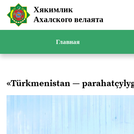
Хякимлик
Ахалского велаята
Главная
«Türkmenistan — parahatçyl