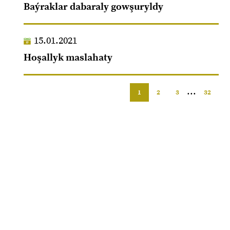
Baýraklar dabaraly gowşuryldy
15.01.2021
Hoşallyk maslahaty
...
1
2
3
32