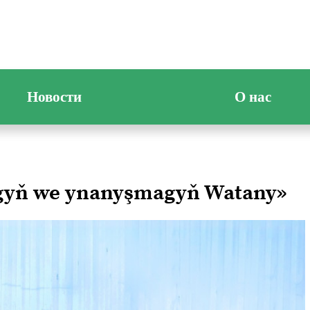
Новости
О нас
ygyň we ynanyşmagyň Watany»