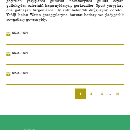
geçirilen ýaryşlarda gümrük nokatlarynda gulluk edýän
gullukçylar özleriniň başarnyklaryny görkezdiler. Sport ýaryşlary
oňa gatnaşan türgenlerde uly ruhubelentlik duýgusyny döretdi.
Ýeňiji bolan Watan goragçylaryna hormat hatlary we ýadygärlik
sowgatlary gowşuryldy.
05.02.2021
08.02.2021
09.02.2021
1
2
3
...
16