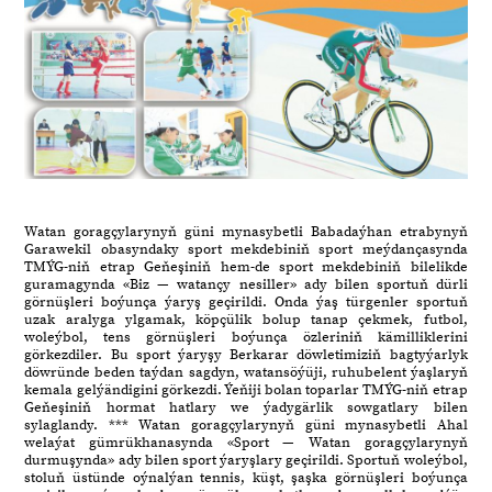
Watan goragçylarynyň güni mynasybetli Babadaýhan etrabynyň
Garawekil obasyndaky sport mekdebiniň sport meýdançasynda
TMÝG-niň etrap Geňeşiniň hem-de sport mekdebiniň bilelikde
guramagynda «Biz — watançy nesiller» ady bilen sportuň dürli
görnüşleri boýunça ýaryş geçirildi. Onda ýaş türgenler sportuň
uzak aralyga ylgamak, köpçülik bolup tanap çekmek, futbol,
woleýbol, tens görnüşleri boýunça özleriniň kämilliklerini
görkezdiler. Bu sport ýaryşy Berkarar döwletimiziň bagtyýarlyk
döwründe beden taýdan sagdyn, watansöýüji, ruhubelent ýaşlaryň
kemala gelýändigini görkezdi. Ýeňiji bolan toparlar TMÝG-niň etrap
Geňeşiniň hormat hatlary we ýadygärlik sowgatlary bilen
sylaglandy. *** Watan goragçylarynyň güni mynasybetli Ahal
welaýat gümrükhanasynda «Sport — Watan goragçylarynyň
durmuşynda» ady bilen sport ýaryşlary geçirildi. Sportuň woleýbol,
stoluň üstünde oýnalýan tennis, küşt, şaşka görnüşleri boýunça