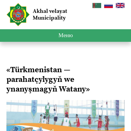
Akhal velayat
Municipality
Меню
«Türkmenistan —
parahatçylygyň we
ynanyşmagyň Watany»