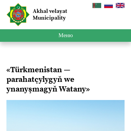
Akhal velayat
Municipality
Меню
«Türkmenistan —
parahatçylygyň we
ynanyşmagyň Watany»