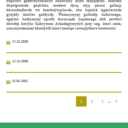
neşirleri gazet-žurnalaryň habarlary bilen tanyşdylar. Meýdan
düşelgesinde geçirilen medeni dynç alyş çäresi gallaçy
kärendeçilerde we kombaýnçylarda, oba hojalyk işgärlerinde
gyzykly täsirler galdyrdy. Watanymyzy gülledip ösdürmäge,
agzybir halkymyzy eşretli durmuşda ýaşatmaga ähli şertleri
döredip berýän Gahryman Arkadagymyzyň jany sag, ömri uzak,
umumyadamzat ähmiýetli işleri hemişe rowaçlyklara beslensin!
17.12.2020
17.12.2020
21.01.2021
1
2
3
...
9