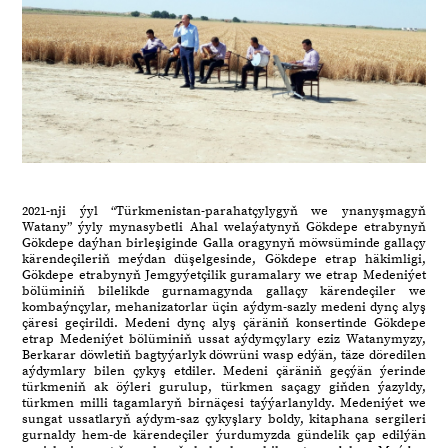
2021-nji ýyl “Türkmenistan-parahatçylygyň we ynanyşmagyň
Watany” ýyly mynasybetli Ahal welaýatynyň Gökdepe etrabynyň
Gökdepe daýhan birleşiginde Galla oragynyň möwsüminde gallaçy
kärendeçileriň meýdan düşelgesinde, Gökdepe etrap häkimligi,
Gökdepe etrabynyň Jemgyýetçilik guramalary we etrap Medeniýet
bölüminiň bilelikde gurnamagynda gallaçy kärendeçiler we
kombaýnçylar, mehanizatorlar üçin aýdym-sazly medeni dynç alyş
çäresi geçirildi. Medeni dynç alyş çäräniň konsertinde Gökdepe
etrap Medeniýet bölüminiň ussat aýdymçylary eziz Watanymyzy,
Berkarar döwletiň bagtyýarlyk döwrüni wasp edýän, täze döredilen
aýdymlary bilen çykyş etdiler. Medeni çäräniň geçýän ýerinde
türkmeniň ak öýleri gurulup, türkmen saçagy giňden ýazyldy,
türkmen milli tagamlaryň birnäçesi taýýarlanyldy. Medeniýet we
sungat ussatlaryň aýdym-saz çykyşlary boldy, kitaphana sergileri
gurnaldy hem-de kärendeçiler ýurdumyzda gündelik çap edilýän