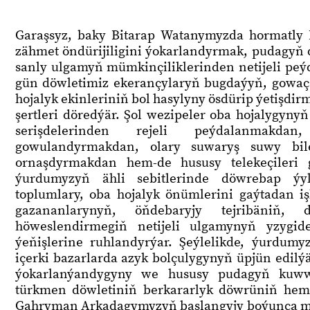
Garaşsyz, baky Bitarap Watanymyzda hormatly 
zähmet öndürijiligini ýokarlandyrmak, pudagyň d
sanly ulgamyň mümkinçiliklerinden netijeli pe
gün döwletimiz ekerançylaryň bugdaýyň, gowaç
hojalyk ekinleriniň bol hasylyny ösdürip ýetişdi
şertleri döredýär. Şol wezipeler oba hojalygyn
serişdelerinden rejeli peýdalanmakda
gowulandyrmakdan, olary suwaryş suwy bil
ornaşdyrmakdan hem-de hususy telekeçileri
ýurdumyzyň ähli sebitlerinde döwrebap ýyl
toplumlary, oba hojalyk önümlerini gaýtadan i
gazananlarynyň, öňdebaryjy tejribäniň,
höweslendirmegiň netijeli ulgamynyň yzygid
ýeňişlerine ruhlandyrýar. Şeýlelikde, ýurdum
içerki bazarlarda azyk bolçulygynyň üpjün edilý
ýokarlanýandygyny we hususy pudagyň kuwwa
türkmen döwletiniň berkararlyk döwrüniň hem
Gahryman Arkadagymyzyň başlangyjy boýunça mil