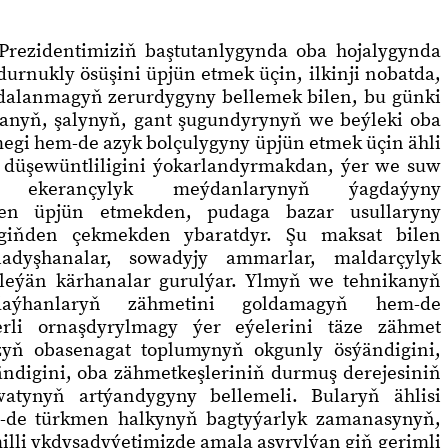
Prezidentimiziň baştutanlygynda oba hojalygynda
urnukly ösüşini üpjün etmek üçin, ilkinji nobatda,
ýdalanmagyň zerurdygyny bellemek bilen, bu günki
anyň, şalynyň, gant şugundyrynyň we beýleki oba
rmegi hem-de azyk bolçulygyny üpjün etmek üçin ähli
yň düşewüntliligini ýokarlandyrmakdan, ýer we suw
n, ekerançylyk meýdanlarynyň ýagdaýyny
en üpjün etmekden, pudaga bazar usullaryny
 giňden çekmekden ybaratdyr. Şu maksat bilen
adyşhanalar, sowadyjy ammarlar, maldarçylyk
şleýän kärhanalar gurulýar. Ylmyň we tehnikanyň
 daýhanlaryň zähmetini goldamagyň hem-de
erli ornaşdyrylmagy ýer eýelerini täze zähmet
yzyň obasenagat toplumynyň okgunly ösýändigini,
ändigini, oba zähmetkeşleriniň durmuş derejesiniň
tynyň artýandygyny bellemeli. Bularyň ählisi
-de türkmen halkynyň bagtyýarlyk zamanasynyň,
li ykdysadyýetimizde amala aşyrylýan giň gerimli