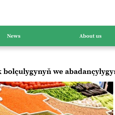
News
About us
 bolçulygynyň we abadançylygy