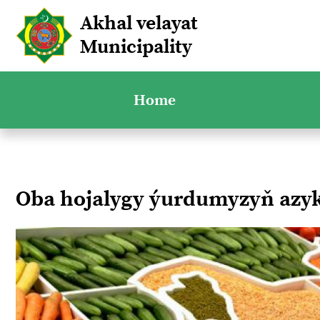
Akhal velayat
Municipality
Home
Oba hojalygy ýurdumyzyň azyk