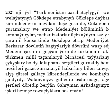
2021-nji ýyl “Türkmenistan-parahatçylygyň 
welaýatynyň Gökdepe etrabynyň Gökdepe daýhan
kärendeçileriň meýdan düşelgesinde, Gökdepe e
guramalary we etrap Medeniýet bölüminiň bi
kombaýnçylar, mehanizatorlar üçin aýdym-sazly m
çäräniň konsertinde Gökdepe etrap Medeniýet
Berkarar döwletiň bagtyýarlyk döwrüni wasp edý
Medeni çäräniň geçýän ýerinde türkmeniň ak 
türkmen milli tagamlaryň birnäçesi taýýarlan
çykyşlary boldy, kitaphana sergileri gurnaldy h
neşirleri gazet-žurnalaryň habarlary bilen tany
alyş çäresi gallaçy kärendeçilerde we kombaýnç
galdyrdy. Watanymyzy gülledip ösdürmäge, agz
şertleri döredip berýän Gahryman Arkadagymyz
işleri hemişe rowaçlyklara beslensin!