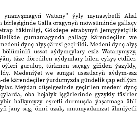
we ynanyşmagyň Watany” ýyly mynasybetli Ahal
 birleşiginde Galla oragynyň möwsüminde gallaçy
trap häkimligi, Gökdepe etrabynyň Jemgyýetçilik
lelikde gurnamagynda gallaçy kärendeçiler we
edeni dynç alyş çäresi geçirildi. Medeni dynç alyş
 bölüminiň ussat aýdymçylary eziz Watanymyzy,
än, täze döredilen aýdymlary bilen çykyş etdiler.
öýleri gurulup, türkmen saçagy giňden ýazyldy,
yldy. Medeniýet we sungat ussatlaryň aýdym-saz
em-de kärendeçiler ýurdumyzda gündelik çap edilýän
şdylar. Meýdan düşelgesinde geçirilen medeni dynç
ylarda, oba hojalyk işgärlerinde gyzykly täsirler
ybir halkymyzy eşretli durmuşda ýaşatmaga ähli
yň jany sag, ömri uzak, umumyadamzat ähmiýetli