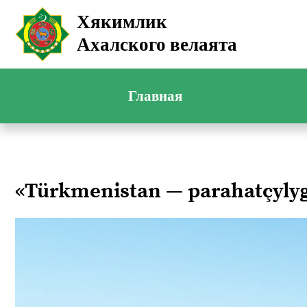
Хякимлик
Ахалского велаята
Главная
«Türkmenistan — parahatçyl