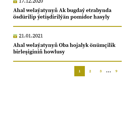
17.12.2020
Ahal welaýatynyň Ak bugdaý etrabynda
ösdürilip ýetişdirilýän pomidor hasyly
21.01.2021
Ahal welaýatynyň Oba hojalyk önümçilik
birleşiginiň howlusy
...
1
2
3
9