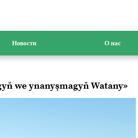
Новости
О нас
ygyň we ynanyşmagyň Watany»