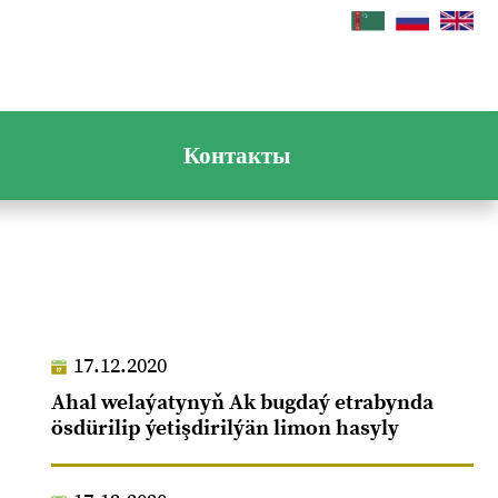
Контакты
17.12.2020
Ahal welaýatynyň Ak bugdaý etrabynda
ösdürilip ýetişdirilýän limon hasyly